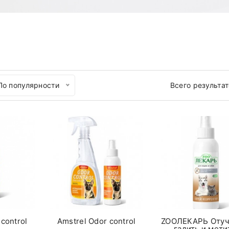
По популярности
Всего результа
control
Amstrel Оdor control
ZOOЛЕКАРЬ Оту
гадить и мети