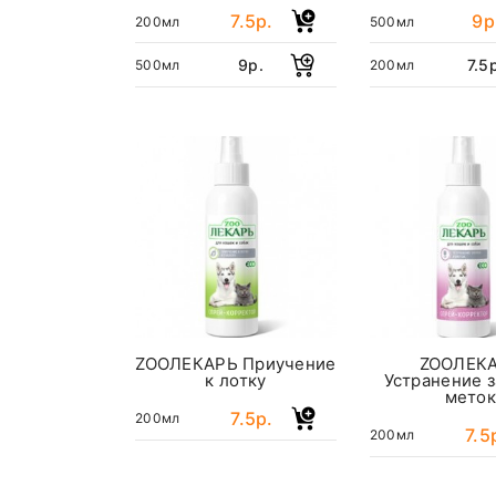
7.5р.
9р
200мл
500мл
9р.
7.5
500мл
200мл
ZOOЛЕКАРЬ Приучение
ZOOЛЕК
к лотку
Устранение з
мето
7.5р.
200мл
7.5
200мл