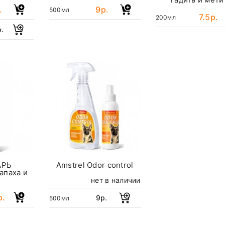
.
9р.
500мл
7.5р.
200мл
р.
АРЬ
Amstrel Оdor control
апаха и
к
нет в наличии
р.
9р.
500мл