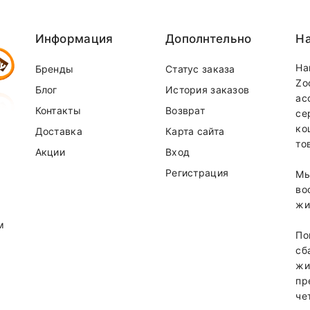
Информация
Дополнтельно
На
На
Бренды
Статус заказа
Zo
Блог
История заказов
ас
Контакты
Возврат
се
ко
Доставка
Карта сайта
то
Акции
Вход
Регистрация
Мы
во
жи
м
По
сб
жи
пр
че