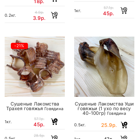
18р.
57.1р.
1кг.
4.9р.
45р.
0.2кг.
3.9р.
-21%
Сушеные Лакомства
Сушеные Лакомства Уши
Трахея говяжья
говяжьи (1 ухо по весу
Говядина
40-100гр)
Говядина
57.1р.
1кг.
45р.
25.9р.
0.5кг.
28.5р.
0.5кг.
47р.
1кг.