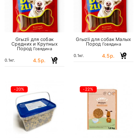
Grыzli для собак
Grыzli для собак Малых
Средних и Крупных
Пород
Говядина
Пород
Говядина
4.5р.
0.1кг.
4.5р.
0.1кг.
-20%
-22%