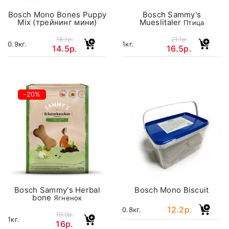
Bosch Mono Bones Puppy
Bosch Sammy's
Mix (трейнинг мини)
Mueslitaler
Птица
18.1р.
21.1р.
0.9кг.
1кг.
14.5р.
16.5р.
-20%
Bosch Sammy's Herbal
Bosch Mono Biscuit
bone
Ягненок
12.2р.
0.8кг.
19.9р.
1кг.
16р.