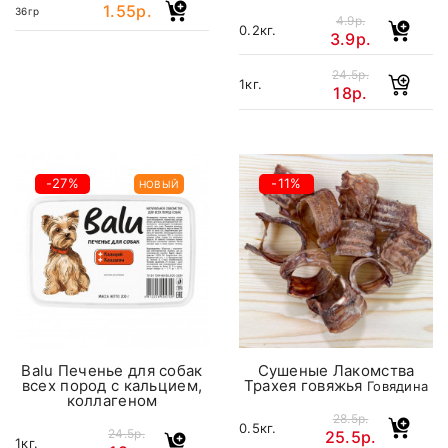
1.55р.
36гр
4.9р.
0.2кг.
3.9р.
24.5р.
1кг.
18р.
-27%
-11%
НОВЫЙ
Balu Печенье для собак
Сушеные Лакомства
всех пород с кальцием,
Трахея говяжья
Говядина
коллагеном
28.5р.
0.5кг.
24.5р.
25.5р.
1кг.