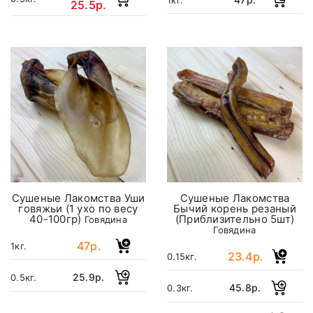
25.5р.
Сушеные Лакомства Уши
Сушеные Лакомства
говяжьи (1 ухо по весу
Бычий корень резаный
40-100гр)
(Приблизительно 5шт)
Говядина
Говядина
47р.
1кг.
23.4р.
0.15кг.
25.9р.
0.5кг.
45.8р.
0.3кг.