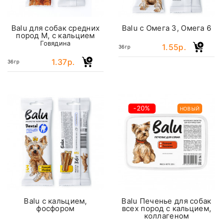
Balu для собак средних
Balu с Омега 3, Омега 6
пород M, с кальцием
Говядина
1.55р.
36гр
1.37р.
36гр
-20%
НОВЫЙ
Balu с кальцием,
Balu Печенье для собак
фосфором
всех пород с кальцием,
коллагеном