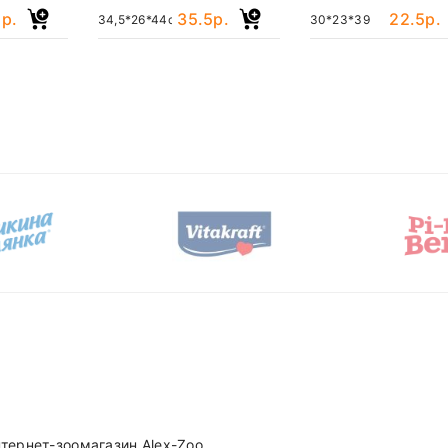
р.
35.5р.
22.5р.
34,5*26*44с
30*23*39
тернет-зоомагазин
Alex-Zoo.