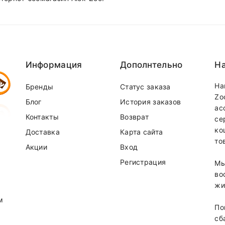
Информация
Дополнтельно
На
На
Бренды
Статус заказа
Zo
Блог
История заказов
ас
Контакты
Возврат
се
ко
Доставка
Карта сайта
то
Акции
Вход
Регистрация
Мы
во
жи
м
По
сб