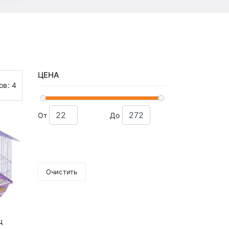
ЦЕНА
ов:
4
От
До
Очистить
ц