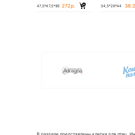
272р.
38.2
47,5*47,5*86
34,5*26*44
В разделе представлены клетки для птиц.
Ин