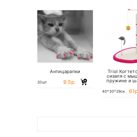
Антицарапки
Triol Когтет
сизаля с мы
пружине и ш
9.5р.
20шт
61р
40*30*29см