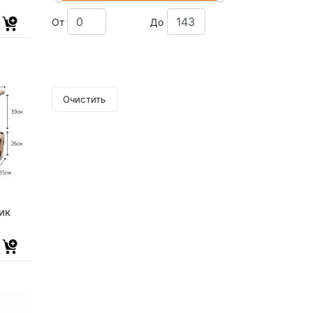
От
До
Очистить
ик