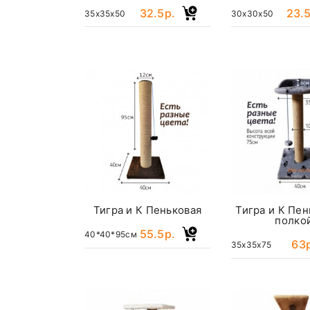
32.5р.
23.5
35x35x50
30x30x50
Тигра и К Пеньковая
Тигра и К Пен
полко
55.5р.
40*40*95см
63
35x35x75