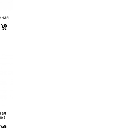
нная
ная
ль)