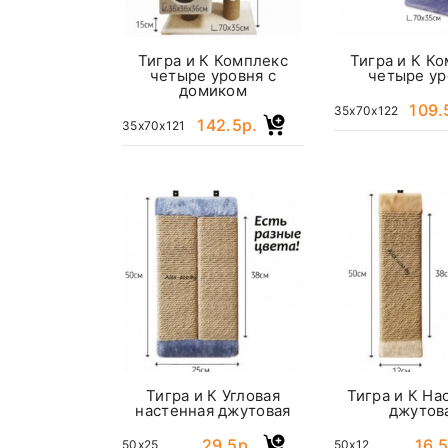
Тигра и К Комплекс
Тигра и К К
четыре уровня с
четыре ур
домиком
109.
35x70x122
142.5р.
35x70x121
Тигра и К Угловая
Тигра и К На
настенная джутовая
джутов
29.5р.
16.5
50x25
50x12