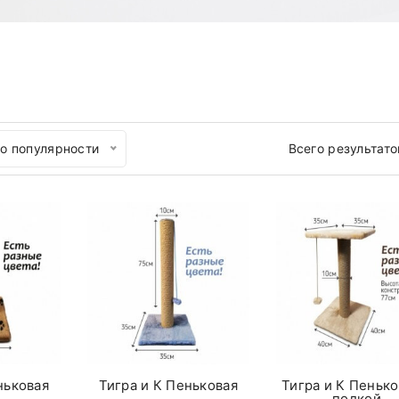
о популярности
Всего результато
ньковая
Тигра и К Пеньковая
Тигра и К Пенько
полкой