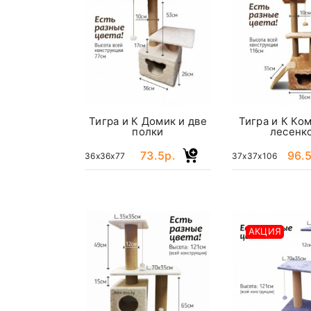
Тигра и К Домик и две
Тигра и К Ко
полки
лесенк
73.5р.
96.5
36x36x77
37x37x106
АКЦИЯ