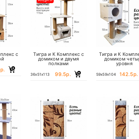
мплекс с
Тигра и К Комплекс с
Тигра и К Компл
ой
домиком и двумя
домиком четы
полками
уровня
р.
99.5р.
142.5р.
36x51x113
59x59x104