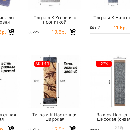
омплекс
Тигра и К Угловая с
Тигра и К Насте
овня
пропиткой
11.5р.
50x12
5р.
19.5р.
50x25
АКЦИЯ
-27%
стенная
Тигра и К Настенная
Balmax Настен
ая
широкая
широкая (сиза
29.5р.
р.
15.5р.
60x15,5