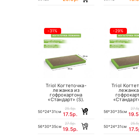
-31%
-29%
Triol Когтеточка-
Triol Когте
лежанка из
лежанка
гофрокартона
гофрокар
«Стандарт» (S).
«Стандарт»
25.5р.
27.5
50*24*31см
56*30*35см
17.5р.
19.5
27.5р.
25.5
56*30*35см
50*24*31см
19.5р.
17.5