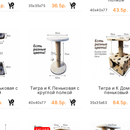
р.
36.5р.
35x35x75
43.5р.
40x40x77
ьковая с
Тигра и К Пеньковая с
Тигра и К Дом
й
круглой полкой
пеньковый
р.
48.5р.
64.5р.
40x40x77
35x35x63
АКЦИЯ