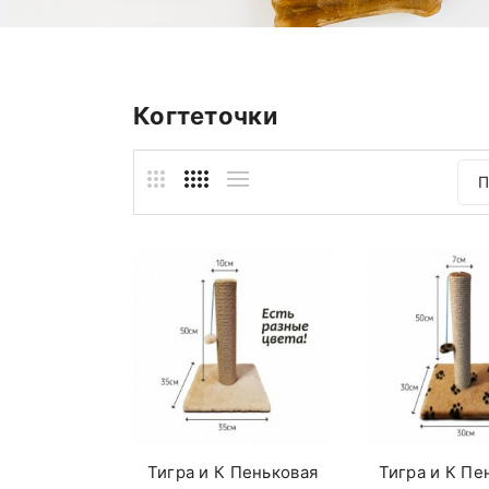
Когтеточки
П
Тигра и К Пеньковая
Тигра и К Пе