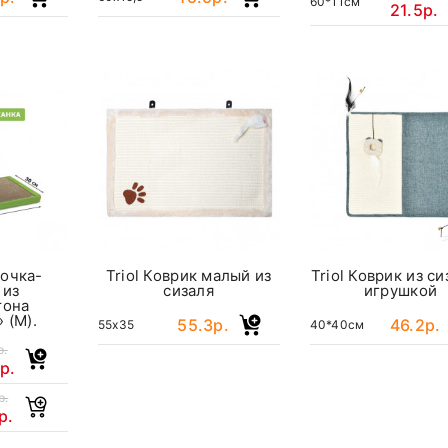
60*11см
21.5р.
точка-
Triol Коврик малый из
Triol Коврик из си
 из
сизаля
игрушкой
тона
 (М).
55.3р.
46.2р.
55x35
40*40см
р.
р.
р.
р.