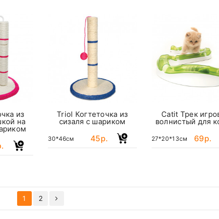
очка из
Triol Когтеточка из
Catit Трек игро
шкой на
сизаля с шариком
волнистый для 
ариком
45р.
69р.
30*46см
27*20*13см
.
1
2