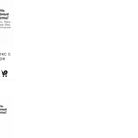
екс с
ре