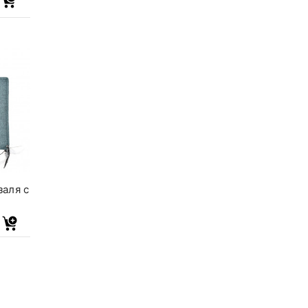
заля с