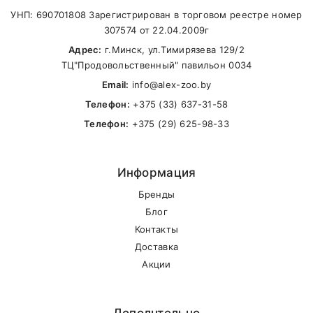
УНП: 690701808 Зарегистрирован в торговом реестре номер
Name
307574 от 22.04.2009г
Адрес:
г.Минск, ул.Тимирязева 129/2
ТЦ"Продовольственный" павильон 0034
Email
Email:
info@alex-zoo.by
Телефон:
+375 (33) 637-31-58
Телефон:
+375 (29) 625-98-33
SUBMIT
Информация
Бренды
Блог
Контакты
Внимание стоимость доставки зависит от
Доставка
суммы заказа.
Акции
Самовывоз
Дополнтельно