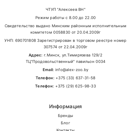
телефонам:
ЧТУП "Алексеев ВН"
+375(29) 625-98-33
(
A1
),
+375(33) 637-31-
Режим работы с 8.00 до 22.00
58
(
MTS
)
Свидетельство выдано Минским районным исполнительным
Карта доставки нашими курьерами:
комитетом 0058830 от 20.04.2009г
УНП: 690701808 Зарегистрирован в торговом реестре номер
Name
307574 от 22.04.2009г
Адрес:
г.Минск, ул.Тимирязева 129/2
ТЦ"Продовольственный" павильон 0034
Email
Email:
info@alex-zoo.by
Телефон:
+375 (33) 637-31-58
Телефон:
+375 (29) 625-98-33
SUBMIT
Информация
Бренды
Блог
Контакты