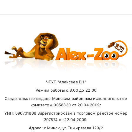
товара на складе)
.
Add A Review
Работаем
без выходных
.
Your email address will not be published. Required
fields are marked
Доставка по Минску
от 50р бесплатная
, если
сумма менее, доставка 4р
Your Rating
Доставка по Другим городам оговаривается
по стоимости отдельно
Получить консультацию по вопросам
Your review
доставки можно у наших менеджеров по
телефонам:
ЧТУП "Алексеев ВН"
+375(29) 625-98-33
(
A1
),
+375(33) 637-31-
Режим работы с 8.00 до 22.00
58
(
MTS
)
Свидетельство выдано Минским районным исполнительным
Карта доставки нашими курьерами:
комитетом 0058830 от 20.04.2009г
УНП: 690701808 Зарегистрирован в торговом реестре номер
Name
307574 от 22.04.2009г
Адрес:
г.Минск, ул.Тимирязева 129/2