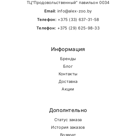
ТЦ"Продовольственный" павильон 0034
Email
Email:
info@alex-zoo.by
Телефон:
+375 (33) 637-31-58
Телефон:
+375 (29) 625-98-33
SUBMIT
Информация
Бренды
Блог
Контакты
Внимание стоимость доставки зависит от
Доставка
суммы заказа.
Акции
Самовывоз
Дополнтельно
Статус заказа
В другие города Беларуси
История заказов
Возврат