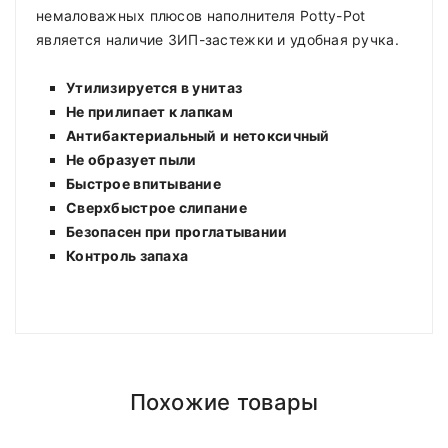
немаловажных плюсов наполнителя Potty-Pot
является наличие ЗИП-застежки и удобная ручка.
Утилизируется в унитаз
Не прилипает к лапкам
Антибактериальный и нетоксичный
Не образует пыли
Быстрое впитывание
Сверхбыстрое слипание
Безопасен при проглатывании
Контроль запаха
Compositions
Polyester
Доставка по Минску и району
Styles
ADMIN
- September 12, 2018
Girly
Похожие товары
Доставка осуществляется день в день
после
Properties
Short Dress
roadthemes
18.00 (При наличии интересующего вас