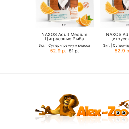
30кг
Карта доставки нашими курьерами:
Your review
35кг
Органолептические добавки:
lt Medium
NAXOS Adult Medium
NAXOS Adu
вые,Рыба
Цитрусовые,Рыба
Цитрусо
премиум класса
3кг. | Cупер-премиум класса
3кг. | Cупер-
.
52.9 р.
52.9 р
81 р.
81 р.
Name
SUBMIT