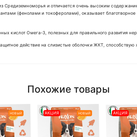
м из Средиземноморья и отличается очень высоким содержа
дантами (фенолами и токоферолами), оказывает благотворное
ных кислот Омега-3, полезных для правильного развития нер
ащитное действие на слизистые оболочки ЖКТ, способствую 
й жир
Polyester
комендуемый рацион
Girly
180гр
нь
после 18.00 (При наличии интересующего вас товара на ск
Похожие товары
Short Dress
210гр
240гр
ая
, если сумма менее, доставка 4р
260гр
АКЦИЯ
АКЦИЯ
НОВЫЙ
НОВЫЙ
вается по стоимости отдельно
equired fields are marked
290гр
 доставки можно у наших менеджеров по телефонам:
37-31-58
(
MTS
)
320гр