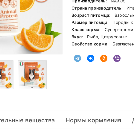
Производитель:
NAXOS
Страна производитель:
Ит
Возраст питомца:
Взрослы
Размер питомца:
Породы к
Класс корма:
Cупер-преми
Вкус:
Рыба, Цитрусовые
Свойство корма:
Безглюте
тельные вещества
Нормы кормления