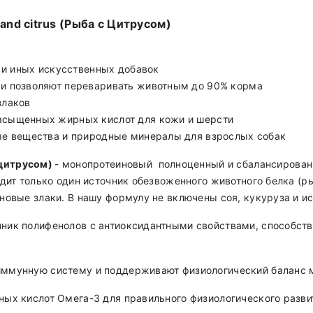
 and citrus (Рыба с Цитрусом)
а и иных искусственных добавок
и позволяют переваривать животным до 90% корма
злаков
асыщенных жирных кислот для кожи и шерсти
е вещества и природные минералы для взрослых собак
 цитрусом)
- монопротеиновый полноценный и сбалансирован
одит только один источник обезвоженного животного белка (р
новые злаки. В нашу формулу не включены соя, кукуруза и и
ник полифенолов с антиоксидантными свойствами, способст
иммунную систему и поддерживают физиологический баланс
ых кислот Омега-3 для правильного физиологического разви