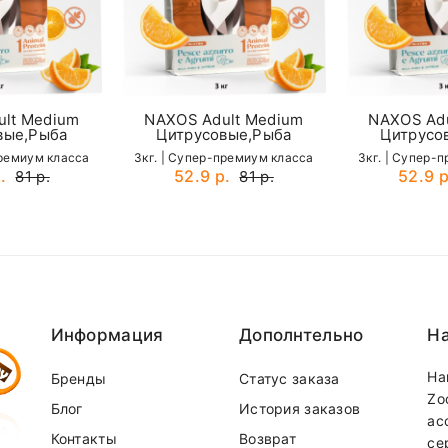
350гр
390гр
lt Medium
NAXOS Adult Medium
NAXOS Adu
вые,Рыба
Цитрусовые,Рыба
Цитрусо
премиум класса
3кг. | Cупер-премиум класса
3кг. | Cупер-
.
52.9 р.
52.9 р
81 р.
81 р.
Email
Информация
Дополнтельно
На
На
Бренды
Статус заказа
Zo
Блог
История заказов
ас
Контакты
Возврат
се