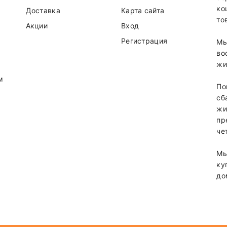
ко
Доставка
Карта сайта
то
Акции
Вход
Регистрация
Мы
во
жи
м
По
сб
жи
пр
че
Мы
ку
до
т от суммы заказа.