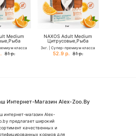
lt Medium
NAXOS Adult Medium
NAXOS Adu
вые,Рыба
Цитрусовые,Рыба
Цитрусо
премиум класса
3кг. | Cупер-премиум класса
3кг. | Cупер-
.
52.9 р.
52.9 р
81 р.
81 р.
ш Интернет-Магазин Alex-Zoo.by
ш интернет-магазин Alex-
o.by предлагает широкий
сортимент качественных и
ртифицированных кормов для