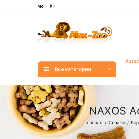
Ката
Все категории
NAXOS Ad
Главная
Собаки
Кор