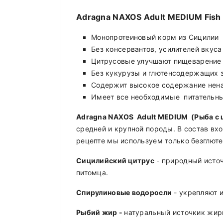
Adragna NAXOS
Adult
MEDIUM
Fish
Монопротеиновый корм из Сицилии
Без консервантов, усилителей вкус
Цитрусовые улучшают пищеварение 
Без кукурузы и глютенсодержащих 
Содержит высокое содержание нен
Имеет все необходимые питательны
Adragna NAXOS
Adult
MEDIUM
(Рыба с
средней и крупной породы. В состав вх
рецепте мы используем только безглюте
Сицилийский цитрус
- природный источ
питомца.
Спирулиновые водоросли
- укрепляют 
Рыбий жир -
натуральный источкик жирн