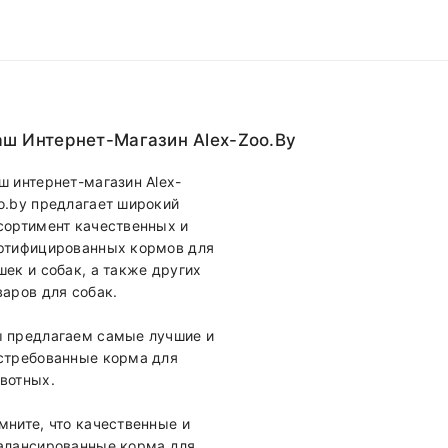
ш Интернет-Магазин Alex-Zoo.by
ш интернет-магазин Alex-
o.by предлагает широкий
сортимент качественных и
ртифицированных кормов для
шек и собак, а также других
варов для собак.
 предлагаем самые лучшие и
стребованные корма для
вотных.
мните, что качественные и
алансированные корма для