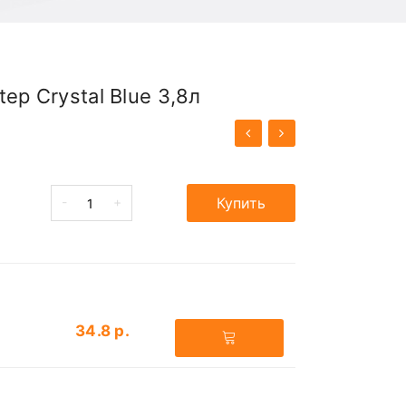
ep Crystal Blue 3,8л
-
+
Купить
34.8 р.