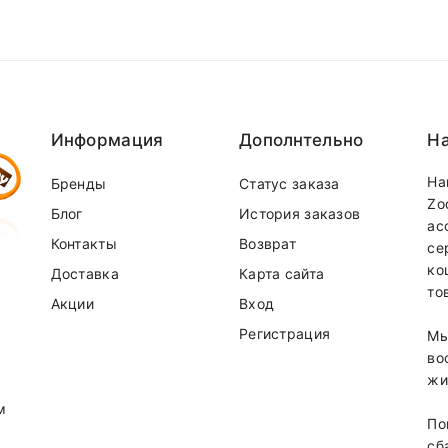
ая
, если сумма менее, доставка 4р
вается по стоимости отдельно
equired fields are marked
 доставки можно у наших менеджеров по телефонам:
37-31-58
(
MTS
)
Информация
Дополнтельно
На
На
Бренды
Статус заказа
Zo
Блог
История заказов
ас
Контакты
Возврат
се
ко
Доставка
Карта сайта
то
Акции
Вход
Регистрация
Мы
Email
во
жи
м
По
сб