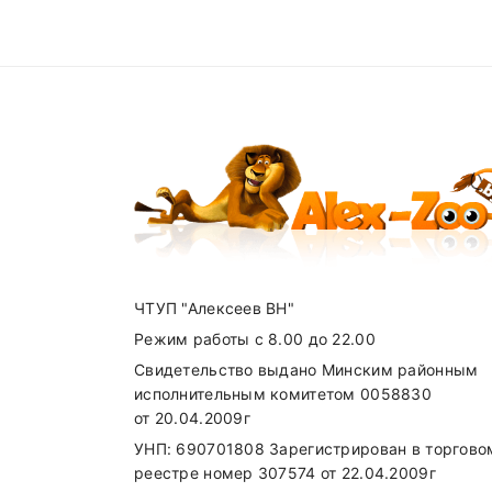
Add A Review
Доставка по Минску
от 50р бесплатн
Доставка по Другим городам оговари
Your email address will not be published. R
Получить консультацию по вопросам
Your Rating
+375(29) 625-98-33
(
A1
),
+375(33) 6
Карта доставки нашими курьерами:
Your review
ЧТУП "Алексеев ВН"
Режим работы с 8.00 до 22.00
Свидетельство выдано Минским районным
Name
исполнительным комитетом 0058830
от 20.04.2009г
УНП: 690701808 Зарегистрирован в торгово
реестре номер 307574 от 22.04.2009г
SUBMIT