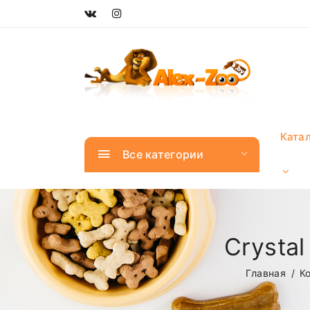
Ката
Все категории
Crysta
Главная
К