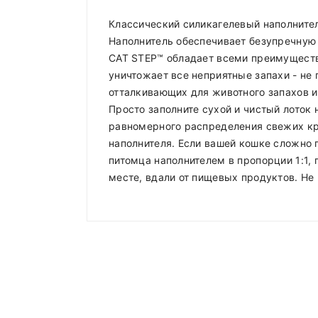
Классический силикагелевый наполнител
Наполнитель обеспечивает безупречную 
CAT STEP™ обладает всеми преимущества
уничтожает все неприятные запахи - не 
отталкивающих для животного запахов и
Просто заполните сухой и чистый лоток
равномерного распределения свежих кри
наполнителя. Если вашей кошке сложно
питомца наполнителем в пропорции 1:1,
месте, вдали от пищевых продуктов. Не 
Compositions
Доставка по Минску и району
Styles
ADMIN
- September 12, 2018
Доставка осуществляется день в де
Properties
roadthemes
Работаем
без выходных
.