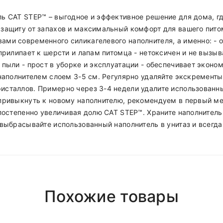
ь CAT STEP™ – выгодное и эффективное решение для дома, гд
защиту от запахов и максимальный комфорт для вашего пито
ми современного силикагелевого наполнителя, а именно: - о
прилипает к шерсти и лапам питомца - нетоксичен и не вызыв
 пыли - прост в уборке и эксплуатации - обеспечивает экон
 наполнителем слоем 3-5 см. Регулярно удаляйте экскремент
сталлов. Примерно через 3-4 недели удалите использованны
 привыкнуть к новому наполнителю, рекомендуем в первый м
 постепенно увеличивая долю CAT STEP™. Храните наполнитель
выбрасывайте использованный наполнитель в унитаз и всегда 
Polyester
Girly
нь
после 18.00 (При наличии интересующего вас товара на ск
Похожие товары
Short Dress