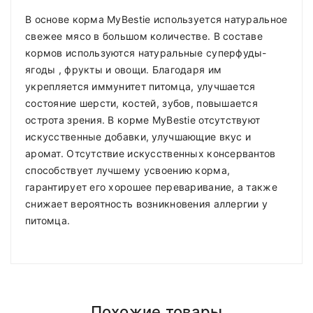
В основе корма MyBestie используется натуральное
свежее мясо в большом количестве. В составе
кормов используются натуральные суперфуды-
ягоды , фрукты и овощи. Благодаря им
укрепляется иммунитет питомца, улучшается
состояние шерсти, костей, зубов, повышается
острота зрения. В корме MyBestie отсутствуют
искусственные добавки, улучшающие вкус и
аромат. Отсутствие искусственных консервантов
способствует лучшему усвоению корма,
гарантирует его хорошее переваривание, а также
снижает вероятность возникновения аллергии у
питомца.
Аналитические составляющие:
Размер
Compositions
Polyester
Доставка по Минску и району
Размер дневной
дневной
порции для
Styles
ADMIN
- September 12, 2018
Girly
Вес питомца, кг
порции для
снижения веса,
Похожие товары
поддержания
Доставка осуществляется день в день
после