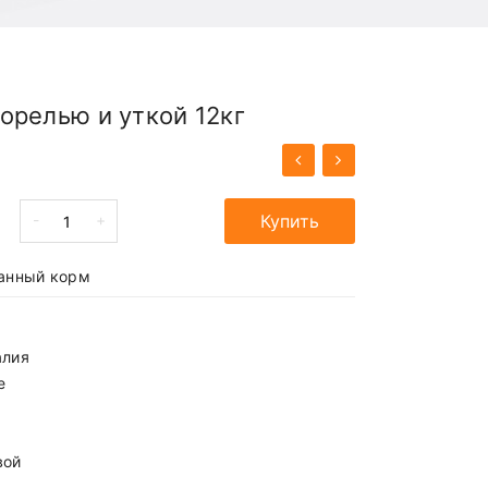
 форелью и уткой 12кг
-
+
Купить
анный корм
алия
е
вой