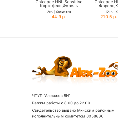
Chicopee HNL Sensitive
Chicopee HN
Картофель,Форель
Форель,К
2кг. | Холистик
12кг. | 
44.9 р.
210.5 р.
Name
SUBMIT
ЧТУП "Алексеев ВН"
Режим работы с 8.00 до 22.00
Свидетельство выдано Минским районным
исполнительным комитетом 0058830