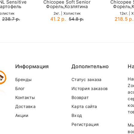
L Sensitive
Chicopee Soft Senior
Chicopee S
артофель
Форель,Козлятина
Форель,К
Холистик
2кг. | Холистик
12кг. | 
41.2 р.
218.5 р.
238.7 р.
54.8 р.
Email
Информация
Дополнтельно
На
На
Бренды
Статус заказа
Zo
Блог
История заказов
ас
Контакты
Возврат
се
ко
Доставка
Карта сайта
то
Акции
Вход
Регистрация
Мы
во