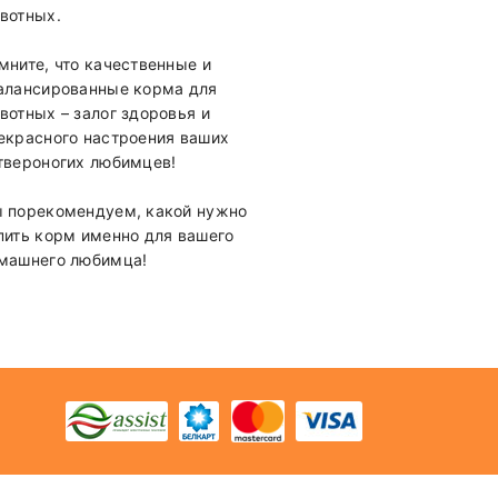
вотных.
мните, что качественные и
алансированные корма для
вотных – залог здоровья и
екрасного настроения ваших
твероногих любимцев!
 порекомендуем, какой нужно
пить корм именно для вашего
машнего любимца!