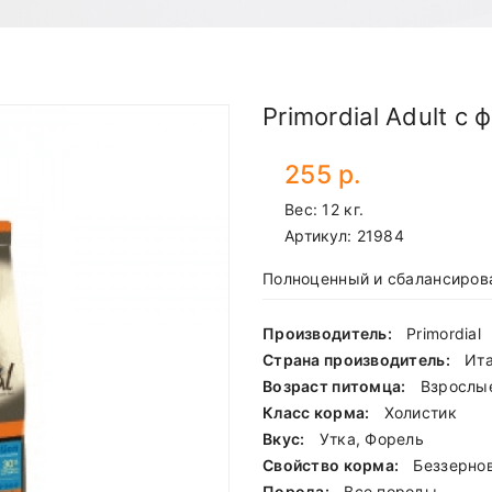
Primordial Adult с
255 р.
Вес: 12 кг.
Артикул:
21984
Полноценный и сбалансиров
Производитель:
Primordial
Страна производитель:
Ит
Возраст питомца:
Взрослы
Класс корма:
Холистик
Вкус:
Утка, Форель
Свойство корма:
Беззерно
Порода:
Все породы