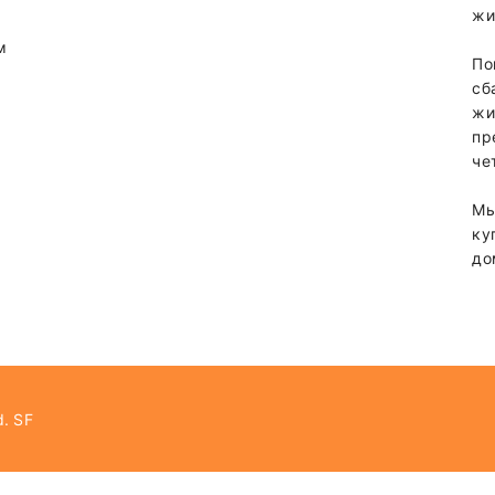
жи
м
По
сб
жи
пр
че
Мы
ку
до
т от суммы заказа.
d.
SF