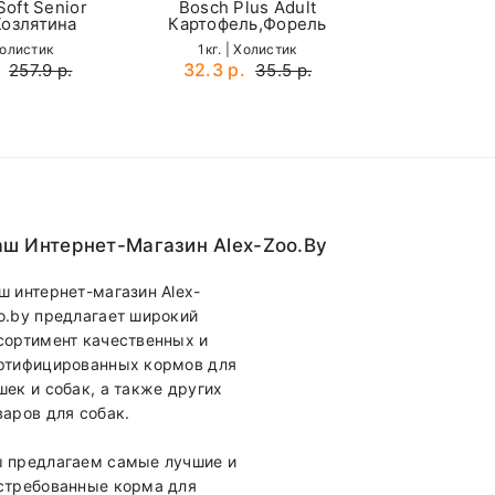
oft Senior
Bosch Plus Adult
озлятина
Картофель,Форель
Холистик
1кг. | Холистик
32.3 р.
257.9 р.
35.5 р.
ш Интернет-Магазин Alex-Zoo.by
ш интернет-магазин Alex-
o.by предлагает широкий
сортимент качественных и
ртифицированных кормов для
шек и собак, а также других
варов для собак.
 предлагаем самые лучшие и
стребованные корма для