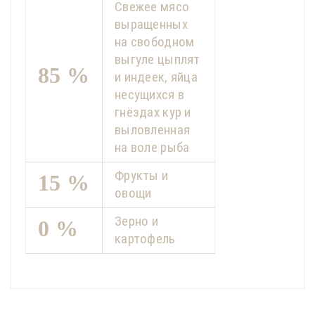
Свежее мясо
выращенных
на свободном
выгуле цыплят
85 %
и индеек, яйца
несущихся в
гнёздах кур и
выловленная
на воле рыба
Фрукты и
15 %
овощи
Зерно и
0 %
картофель
Добавки
Compositions
Polyester
Доставка по Минску и району