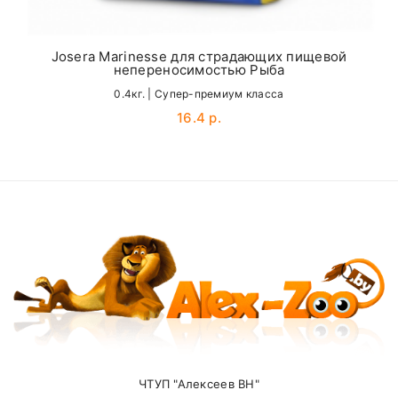
Омега 3/6 жирные
1,0%/2,4%
Name
кислоты
Josera Marinesse для страдающих пищевой
ДГК / ЭПК
0,3%/0,2%
непереносимостью Рыба
Email
Таурин
0,2%
0.4кг. | Cупер-премиум класса
16.4 р.
Магний
0,1%
SUBMIT
Внимание стоимость доставки зависит от
суммы заказа.
Самовывоз
ЧТУП "Алексеев ВН"