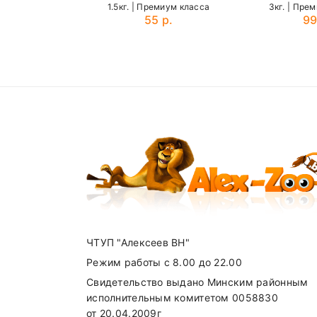
1.5кг. | Премиум класса
3кг. | Пре
55 р.
99
Питательные Добавки
Витамин A
Name
Витамин D3
Витамин E
SUBMIT
Витамин C
Железо (железа сульфат моногидрат
Йод (калия йодид)
Медь (меди сульфат моногидрат)
ЧТУП "Алексеев ВН"
Марганец (сульфат моногидрат)
Режим работы с 8.00 до 22.00
Цинк (окись)
Свидетельство выдано Минским районным
исполнительным комитетом 0058830
Селен (натрия селенит)
от 20.04.2009г