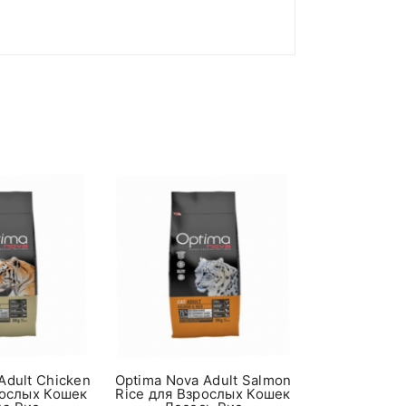
С избыточным весом
-
ладе)
.
-
45 г
Optima Nova 
60 г
Rice для Вз
Лосос
70 г
8кг. | Cупер-
150
80 г
Adult Chicken
Optima Nova Adult Salmon
рослых Кошек
Rice для Взрослых Кошек