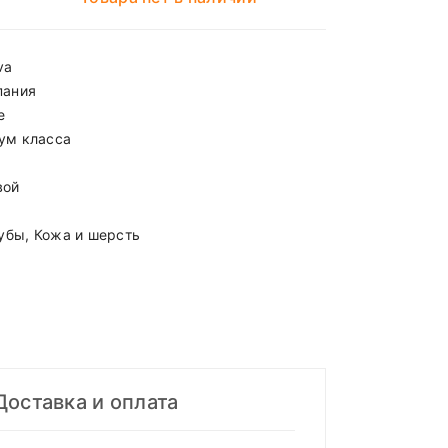
va
пания
е
ум класса
вой
зубы, Кожа и шерсть
Доставка и оплата