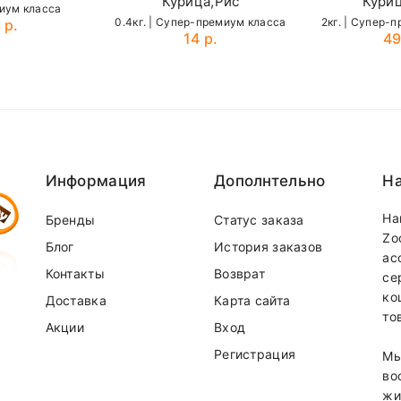
Курица,Рис
Куриц
миум класса
0.4кг. | Cупер-премиум класса
2кг. | Cупер-
 р.
14 р.
49
Количество
20,000 МЕ/кг
Email
1,500 МЕ/кг
550 мг/кг
75 мг/кг
Информация
Дополнтельно
На
)
120 мг/кг
На
Бренды
Статус заказа
Zo
Блог
История заказов
3.5 мг/кг
ас
Контакты
Возврат
се
9 мг/кг
ко
Доставка
Карта сайта
то
9 мг/кг
Акции
Вход
150 мг/кг
Регистрация
Мы
во
0.18 %
жи