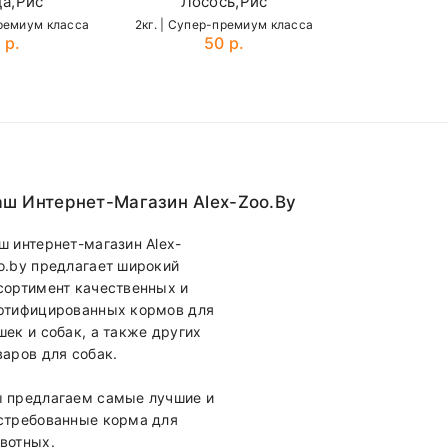
а,Рис
Лосось,Рис
премиум класса
2кг. | Cупер-премиум класса
 р.
50 р.
ш Интернет-Магазин Alex-Zoo.by
ш интернет-магазин Alex-
o.by предлагает широкий
сортимент качественных и
ртифицированных кормов для
шек и собак, а также других
варов для собак.
 предлагаем самые лучшие и
стребованные корма для
вотных.