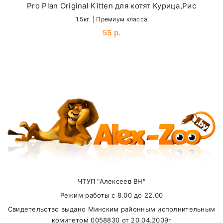
Pro Plan Original Kitten для котят Курица,Рис
Витамин A
20,000 МЕ/кг
1.5кг. | Премиум класса
Email
55 р.
Витамин D3
1,500 МЕ/кг
Витамин E
550 мг/кг
SUBMIT
Витамин C
75 мг/кг
Железо (железа
сульфат
120 мг/кг
моногидрат)
Внимание стоимость доставки зависит от
Йод (калия йодид)
3.5 мг/кг
суммы заказа.
Медь (меди сульфат
9 мг/кг
моногидрат)
ЧТУП "Алексеев ВН"
Самовывоз
Марганец (сульфат
9 мг/кг
Режим работы с 8.00 до 22.00
моногидрат)
Свидетельство выдано Минским районным исполнительным
В другие города Беларуси
Цинк (окись)
150 мг/кг
комитетом 0058830 от 20.04.2009г