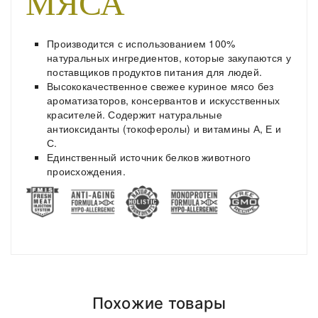
МЯСА
Производится с использованием 100%
натуральных ингредиентов, которые закупаются у
поставщиков продуктов питания для людей.
Высококачественное свежее куриное мясо без
ароматизаторов, консервантов и искусственных
красителей. Содержит натуральные
антиоксиданты (токоферолы) и витамины А, Е и
С.
Единственный источник белков животного
происхождения.
Питательные
Compositions
Polyester
С
С
Доставка по Минску и району
Количество
Вес /
вещества
нормальным
избыточным
Комплекция
Styles
ADMIN
- September 12, 2018
Girly
весом
весом
Сырой белок
Похожие товары
32.00 %
Доставка осуществляется день в день
после
Properties
Short Dress
roadthemes
2 кг
35 г
-