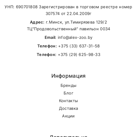
УНП: 690701808 Зарегистрирован в торговом реестре номер
Селен (натрия
0.18 %
307574 от 22.04.2009г
селенит)
Адрес:
г.Минск, ул.Тимирязева 129/2
DL-метионин
1,000 мг/кг
ТЦ"Продовольственный" павильон 0034
Email:
info@alex-zoo.by
Таурин
950 мг/кг
Телефон:
+375 (33) 637-31-58
Антиоксиданты: натуральные экстракты, богаты
Телефон:
+375 (29) 625-98-33
токоферолами.
Энергетическая ценность в 100 г: 403,5 ккал.
Информация
Бренды
Блог
Контакты
Доставка
Акции