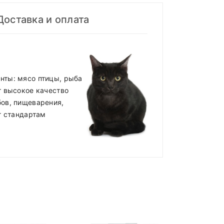
Доставка и оплата
нты: мясо птицы, рыба
т высокое качество
ов, пищеварения,
т стандартам
ма кормления (грамм/день)
45 - 55
ладе)
.
65 - 75
85 - 100