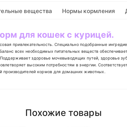
тельные вещества
Нормы кормления
орм для кошек с курицей.
совая привлекательность. Специально подобранные ингредие
 Баланс всех необходимых питательных веществ обеспечивае
. Поддерживает здоровье мочевыводящих путей, здоровье зуб
довлетворяет высоким потребностям в энергии. Соответствуе
й производителей кормов для домашних животных.
кг)
Polyester
35%
Оптимальная нор
Girly
15%
нь
после 18.00 (При наличии интересующего вас товара на ск
Похожие товары
Short Dress
4%
1,1%