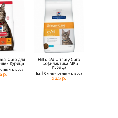
110 - 120
130
imal Care для
Hill's c/d Urinary Care
Chicopee C
ошек Курица
Профилактика МКБ
для Котят и
Курица
Кошек 
премиум класса
1кг. | Cупер-премиум класса
1кг. | Cупер-
5 р.
26.5 р.
17