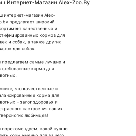
ш Интернет-Магазин Alex-Zoo.by
ш интернет-магазин Alex-
o.by предлагает широкий
сортимент качественных и
ртифицированных кормов для
шек и собак, а также других
варов для собак.
 предлагаем самые лучшие и
стребованные корма для
вотных.
мните, что качественные и
алансированные корма для
вотных – залог здоровья и
екрасного настроения ваших
твероногих любимцев!
 порекомендуем, какой нужно
пить корм именно для вашего