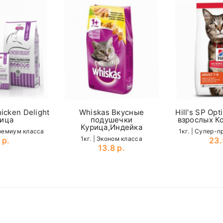
ая
, если сумма менее, доставка 4р
0,9%
вается по стоимости отдельно
equired fields are marked
0,6%
 доставки можно у наших менеджеров по телефонам:
Пищевые добавки
37-31-58
(
MTS
)
8 мг / кг
27000 МЕ
2700 МЕ
icken Delight
Whiskas Вкусные
Hill's SP Opt
ица
подушечки
взрослых К
Курица,Индейка
135 мг / кг
премиум класса
1кг. | Cупер-
1кг. | Эконом класса
 р.
23.
13.8 р.
Email