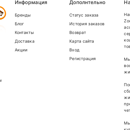
Информация
Дополнтельно
На
На
Бренды
Статус заказа
Zo
Блог
История заказов
ас
Контакты
Возврат
се
ко
Доставка
Карта сайта
то
Акции
Вход
Регистрация
Мы
во
жи
м
По
сб
жи
пр
че
Мы
ку