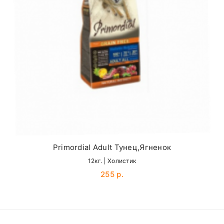
Доставка по Другим городам оговаривается
по стоимости отдельно
Получить консультацию по вопросам
Your review
доставки можно у наших менеджеров по
телефонам:
+375(29) 625-98-33
(
A1
),
+375(33) 637-31-
58
(
MTS
)
Карта доставки нашими курьерами:
Name
Primordial Adult Тунец,Ягненок
12кг. | Холистик
Email
255 р.
SUBMIT