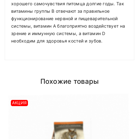
хорошего самочувствия питомца долгие годы. Так
витамины группы В отвечают за правильное
функционирование нервной и пищеварительной
системы, витамин А благоприятно воздействует на
зрение и иммунную системы, а витамин D
необходим для здоровья костей и зубов.
Compositions
Polyester
Доставка по Минску и району
Styles
ADMIN
- September 12, 2018
Girly
Похожие товары
Доставка осуществляется день в день
после
Properties
Short Dress
roadthemes
18.00 (При наличии интересующего вас
товара на складе)
.
АКЦИЯ
Add A Review
Работаем
без выходных
.
Your email address will not be published. Required
fields are marked
Доставка по Минску
от 50р бесплатная
, если
сумма менее, доставка 4р
Your Rating