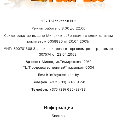
Your review
доставки можно у наших менеджеров по
телефонам:
ЧТУП "Алексеев ВН"
+375(29) 625-98-33
(
A1
),
+375(33) 637-31-
Режим работы с 8.00 до 22.00
58
(
MTS
)
Свидетельство выдано Минским районным исполнительным
Карта доставки нашими курьерами:
комитетом 0058830 от 20.04.2009г
УНП: 690701808 Зарегистрирован в торговом реестре номер
Name
307574 от 22.04.2009г
Адрес:
г.Минск, ул.Тимирязева 129/2
ТЦ"Продовольственный" павильон 0034
Email
Email:
info@alex-zoo.by
Телефон:
+375 (33) 637-31-58
Телефон:
+375 (29) 625-98-33
SUBMIT
Информация
Бренды