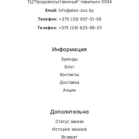
ТЦ"Продовольственный" павильон 0034
Основные витамины на 1кг сухого корма
Самовывоз
Email:
info@alex-zoo.by
Зрение,
Телефон:
+375 (33) 637-31-58
Витамин А
18000
ME
плодовитост
В другие города Беларуси
Телефон:
+375 (29) 625-98-33
Витамин D3
1800
ME
Метаболизм
Информация
Защита клет
Витамин Е
220
мг
здоровая ко
Бренды
Блог
Энергетичес
Контакты
обмен, функ
Витамин В1
15
мг
Доставка
нервной
Акции
системы
Ферменты,
Витамин В2
20
мг
энергетичес
Дополнтельно
обмен
Статус заказа
История заказов
Кроветворен
Возврат
Витамин В6
20
мг
белковый