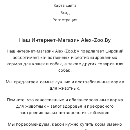
Карта сайта
обмен
Вход
Кроветворен
Регистрация
Витамин В12
100
мкг
рост, белко
обмен
Наш Интернет-Магазин Alex-Zoo.by
Пищевые добавки на 1кг сухого корма
Наш интернет-магазин Alex-Zoo.by предлагает широкий
ассортимент качественных и сертифицированных
Углеводный,
Пантотеновая
кормов для кошек и собак, а также других товаров для
50
мг
белковый и
кислота
собак.
жировой об
Мы предлагаем самые лучшие и востребованные корма
Кожа,
для животных.
Ниацин
90
мг
энергетичес
обмен, нерв
Помните, что качественные и сбалансированные корма
для животных – залог здоровья и прекрасного
Фолиевая
Рост, развит
5
мг
настроения ваших четвероногих любимцев!
кислота
кроветворен
Мы порекомендуем, какой нужно купить корм именно
Зрение,