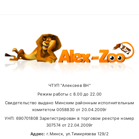
Кости, зубы,
Фосфор
1.2
%
Карта доставки нашими курьерами:
движение
Name
Водный и
Натрий
0.4
%
солевой бал
Мышцы,
Email
функции
Магний
0.09
%
нервной
системы
SUBMIT
Солевой
ЧТУП "Алексеев ВН"
баланс,
Калий
0.6
%
функции
Режим работы с 8.00 до 22.00
нервной
Свидетельство выдано Минским районным исполнительным
системы
комитетом 0058830 от 20.04.2009г
Внимание стоимость доставки зависит от
УНП: 690701808 Зарегистрирован в торговом реестре номер
Калорийность
17
МДж
суммы заказа.
307574 от 22.04.2009г
Калорийность
4058
ккал
Адрес:
г.Минск, ул.Тимирязева 129/2