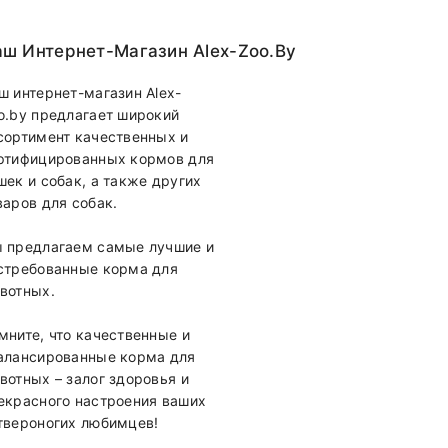
ш Интернет-Магазин Alex-Zoo.by
 системы
ш интернет-магазин Alex-
o.by предлагает широкий
сортимент качественных и
ртифицированных кормов для
шек и собак, а также других
варов для собак.
 предлагаем самые лучшие и
стребованные корма для
вотных.
мните, что качественные и
алансированные корма для
вотных – залог здоровья и
екрасного настроения ваших
твероногих любимцев!