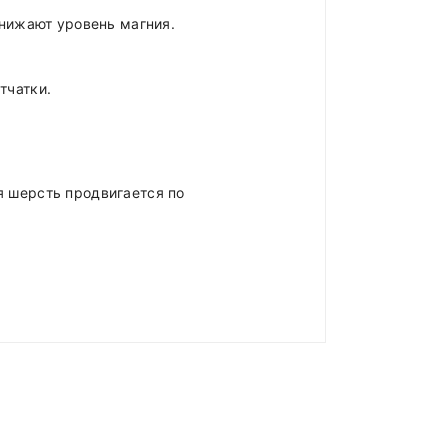
нижают уровень магния.
тчатки.
я шерсть продвигается по
25 - 40
ладе)
.
ожа
40 - 55