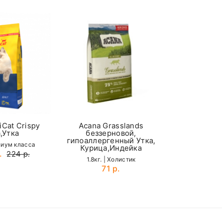
55 - 70
Acana Gr
70 - 95
беззер
гипоаллерге
95 - 120
Индейк
4.5кг. |
196
мы
iCat Crispy
Acana Grasslands
,Утка
беззерновой,
гипоаллергенный Утка,
миум класса
Курица,Индейка
.
224 р.
1.8кг. | Холистик
71 р.