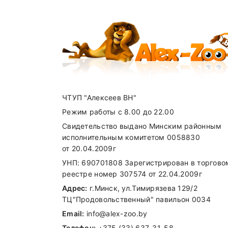
SUBMIT
Витамин Е
Витамин В1
Витамин В2
Витамин В6
Витамин В12
ЧТУП "Алексеев ВН"
Режим работы с 8.00 до 22.00
Свидетельство выдано Минским районным
исполнительным комитетом 0058830
Пантотеновая кислота
от 20.04.2009г
УНП: 690701808 Зарегистрирован в торгово
Ниацин
реестре номер 307574 от 22.04.2009г
Фолиевая кислота
Адрес:
г.Минск, ул.Тимирязева 129/2
ТЦ"Продовольственный" павильон 0034
Таурин
Email:
info@alex-zoo.by
Биотин
Телефон:
+375 (33) 637-31-58