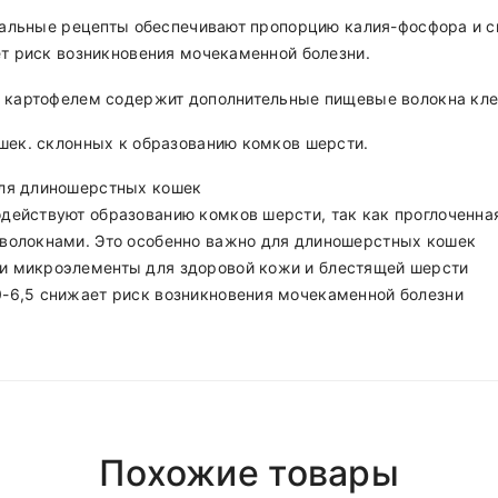
иальные рецепты обеспечивают пропорцию калия-фосфора и с
т риск возникновения мочекаменной болезни.
и картофелем содержит дополнительные пищевые волокна кле
ек. склонных к образованию комков шерсти.
для длиношерстных кошек
действуют образованию комков шерсти, так как проглоченна
 волокнами. Это особенно важно для длиношерстных кошек
и микроэлементы для здоровой кожи и блестящей шерсти
-6,5 снижает риск возникновения мочекаменной болезни
Polyester
Влияет на
Суточная норма в г/ кг веса
32
Girly
%
Рост мышц, регенерация
нь
после 18.00 (При наличии интересующего вас товара на ск
Похожие товары
20
Short Dress
%
Энергия, блестящая шерсть, здоровая к