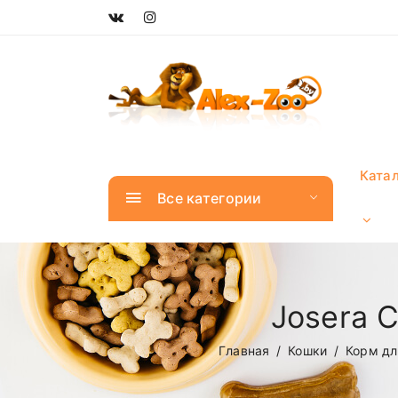
Ката
Все категории
Josera 
Главная
Кошки
Корм дл