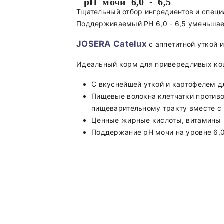
pH мочи 6,0 - 6,5
Тщательный отбор ингредиентов и спец
Поддерживаемый PH 6,0 - 6,5 уменьшае
JOSERA Catelux
с аппетитной уткой 
Идеальный корм для привередливых кош
С вкуснейшей уткой и картофелем 
Пищевые волокна клетчатки противо
пищеварительному тракту вместе с
Ценные жирные кислоты, витамины 
Поддержание pH мочи на уровне 6,0
Аналитические показатели
Вес кошки в кг
Compositions
Доставка по Минску и району
Белок
Styles
ADMIN
- September 12, 2018
2 - 3
Доставка осуществляется день в де
Содержание жира
Properties
3 - 4
roadthemes