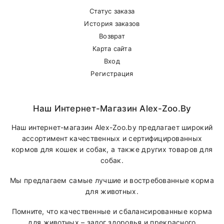
обмен
Статус заказа
История заказов
Кроветворен
Возврат
Витамин В6
20
мг
белковый
Карта сайта
обмен
Вход
Кроветворен
Регистрация
Витамин В12
100
мкг
рост, белко
обмен
Наш Интернет-Магазин Alex-Zoo.by
Пищевые добавки на 1кг сухого корма
Наш интернет-магазин Alex-Zoo.by предлагает широкий
ассортимент качественных и сертифицированных
Углеводный,
Пантотеновая
кормов для кошек и собак, а также других товаров для
50
мг
белковый и
кислота
собак.
жировой об
Мы предлагаем самые лучшие и востребованные корма
Кожа,
для животных.
Ниацин
90
мг
энергетичес
обмен, нерв
Помните, что качественные и сбалансированные корма
для животных – залог здоровья и прекрасного