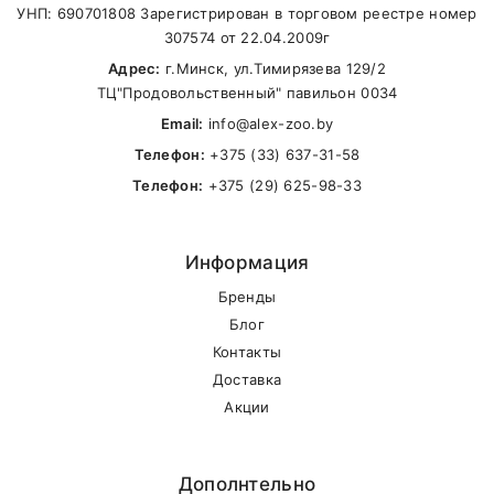
Внимание стоимость доставки зависит от
УНП: 690701808 Зарегистрирован в торговом реестре номер
Калорийность
17.3
МДж
суммы заказа.
307574 от 22.04.2009г
Калорийность
4145
ккал
Адрес:
г.Минск, ул.Тимирязева 129/2
ТЦ"Продовольственный" павильон 0034
Основные витамины на 1кг сухого корма
Самовывоз
Email:
info@alex-zoo.by
Зрение,
Телефон:
+375 (33) 637-31-58
Витамин А
18000
ME
плодовитост
В другие города Беларуси
Телефон:
+375 (29) 625-98-33
Витамин D3
1800
ME
Метаболизм
Информация
Защита клет
Витамин Е
220
мг
здоровая ко
Бренды
Блог
Энергетичес
Контакты
обмен, функ
Витамин В1
15
мг
Доставка
нервной
Акции
системы
Ферменты,
Витамин В2
20
мг
энергетичес
Дополнтельно