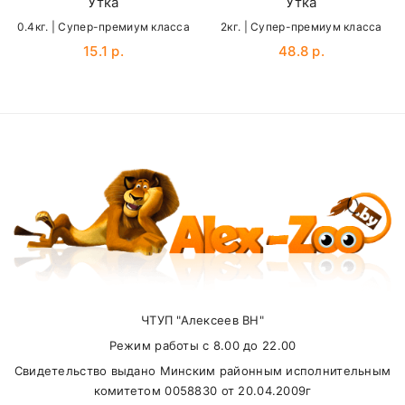
Утка
Утка
Кости, зубы,
телефонам:
0.4кг. | Cупер-премиум класса
Кальций
1.3
2кг. | Cупер-премиум класса
%
свертывани
+375(29) 625-98-33
(
A1
),
+375(33) 637-31-
крови
15.1 р.
48.8 р.
58
(
MTS
)
Кости, зубы,
Фосфор
1.2
%
Карта доставки нашими курьерами:
движение
Name
Водный и
Натрий
0.4
%
солевой бал
Мышцы,
Email
функции
Магний
0.08
%
нервной
системы
SUBMIT
Солевой
ЧТУП "Алексеев ВН"
баланс,
Калий
0.6
%
функции
Режим работы с 8.00 до 22.00
нервной
Свидетельство выдано Минским районным исполнительным
системы
комитетом 0058830 от 20.04.2009г