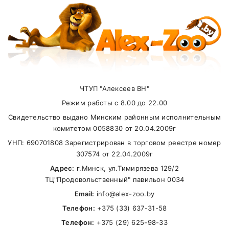
Витамин E
581 МЕ/кг
Метаболическая энергия: 368 ккал/100 г; 1539
кДж/100 г.
Внимание стоимость доставки зависит от
суммы заказа.
ЧТУП "Алексеев ВН"
Самовывоз
Режим работы с 8.00 до 22.00
Свидетельство выдано Минским районным исполнительным
В другие города Беларуси
комитетом 0058830 от 20.04.2009г
УНП: 690701808 Зарегистрирован в торговом реестре номер
307574 от 22.04.2009г
Адрес:
г.Минск, ул.Тимирязева 129/2
ТЦ"Продовольственный" павильон 0034
Email:
info@alex-zoo.by
Телефон:
+375 (33) 637-31-58
Телефон:
+375 (29) 625-98-33