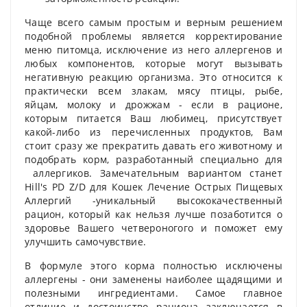
Чаще всего самым простым и верным решением
подобной проблемы является корректирование
меню питомца, исключение из него аллергенов и
любых компонентов, которые могут вызывать
негативную реакцию организма. Это относится к
практически всем злакам, мясу птицы, рыбе,
яйцам, молоку и дрожжам - если в рационе,
которым питается Ваш любимец, присутствует
какой-либо из перечисленных продуктов, Вам
стоит сразу же прекратить давать его животному и
подобрать корм, разработанный специально для
аллергиков. Замечательным вариантом станет
Hill's PD Z/D для Кошек Лечение Острых Пищевых
Аллергий -уникальный высококачественный
рацион, который как нельзя лучше позаботится о
здоровье Вашего четвероногого и поможет ему
улучшить самочувствие.
В формуле этого корма полностью исключены
аллергены - они заменены наиболее щадящими и
полезными ингредиентами. Самое главное
отличие и достоинство рациона заключается в