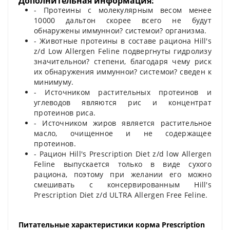
Дополнительная информация:
- Протеины с молекулярным весом менее
10000 дальтон скорее всего не будут
обнаружены иммуннои? системои? организма.
- Животные протеины в составе рациона Hill's
z/d Low Allergen Feline подвергнуты гидролизу
значительнои? степени, благодаря чему риск
их обнаружения иммуннои? системои? сведен к
минимуму.
- Источником растительных протеинов и
углеводов являются рис и концентрат
протеинов риса.
- Источником жиров является растительное
масло, очищенное и не содержащее
протеинов.
- Рацион Hill's Prescription Diet z/d low Allergen
Feline выпускается только в виде сухого
рациона, поэтому при желании его можно
смешивать с консервированным Hill's
Prescription Diet z/d ULTRA Allergen Free Feline.
Питательные характеристики корма Prescription