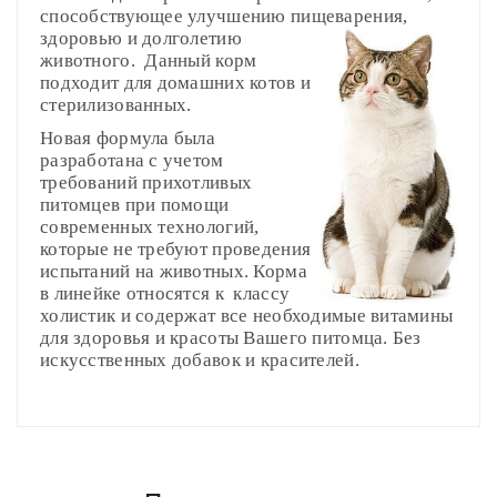
способствующее улучшению пищеварения,
здоровью и долголетию
животного. Данный корм
подходит для домашних котов и
стерилизованных.
Новая формула была
разработана с учетом
требований прихотливых
питомцев при помощи
современных технологий,
которые не требуют проведения
испытаний на животных. Корма
в линейке относятся к классу
холистик и содержат все необходимые витамины
для здоровья и красоты Вашего питомца. Без
искусственных добавок и красителей.
Сырой протеин
Compositions
Вес
Недостаточный
Polyester
29,5%
Нормальный
Изб
Доставка по Минску и району
кошки
вес (грамм/
вес (грамм/
вес
Сырой жир
Styles
ADMIN
- September 12, 2018
Girly
10,0%
(кг)
день)
день)