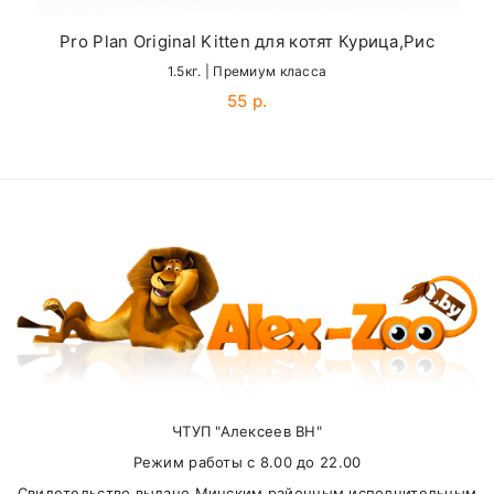
Цинк (в аминокисл.
40 мг
хелатной форме)
Pro Plan Original Kitten для котят Курица,Рис
Цинк (в форме
1.5кг. | Премиум класса
Email
30 мг
оксида цинка)
55 р.
Медь
10 мг
SUBMIT
Йодин
2 мг
Селен (в виде
0,15 мг
селенита натрия)
Внимание стоимость доставки зависит от
суммы заказа.
ЧТУП "Алексеев ВН"
Самовывоз
Режим работы с 8.00 до 22.00
Свидетельство выдано Минским районным исполнительным