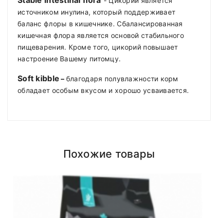
S
table intestinal flora
- Цикорий является
источником инулина, который поддерживает
баланс флоры в кишечнике. Сбалансированная
кишечная флора является основой стабильного
пищеварения. Кроме того, цикорий повышает
настроение Вашему питомцу.
Soft kibble
–
благодаря полувлажности корм
обладает особым вкусом и хорошо усваивается.
Compositions
Polyester
Влажность
18,00%
Доставка по Минску и району
Styles
ADMIN
- September 12, 2018
Girly
Протеин
23,00%
Похожие товары
Доставка осуществляется день в день
после
Properties
Short Dress
Жиры
roadthemes
13,00%
18.00 (При наличии интересующего вас
Клетчатка
2,50%
товара на складе)
.
Add A Review
Минеральные
Работаем
без выходных
.
6,60%
вещества
Your email address will not be published. Required