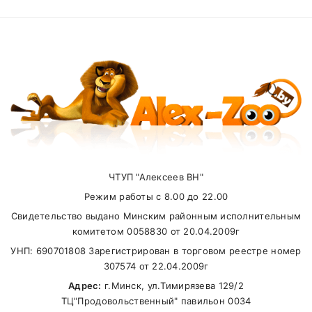
Медь (сульфат
10 мг/кг
SUBMIT
меди)
Йод (йодид
2 мг/кг
кальция)
Селен (селенит
0,2 мг/кг
Внимание стоимость доставки зависит от
натрия)
суммы заказа.
ЧТУП "Алексеев ВН"
Самовывоз
Режим работы с 8.00 до 22.00
Свидетельство выдано Минским районным исполнительным
В другие города Беларуси
комитетом 0058830 от 20.04.2009г
УНП: 690701808 Зарегистрирован в торговом реестре номер
307574 от 22.04.2009г
Адрес:
г.Минск, ул.Тимирязева 129/2
ТЦ"Продовольственный" павильон 0034