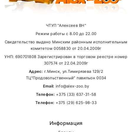
5 мг/кг
марганца)
суммы заказа.
Йод (йодид
2 мг/кг
кальция)
ЧТУП "Алексеев ВН"
Самовывоз
Режим работы с 8.00 до 22.00
Селен (селенит
0,2 мг/кг
Свидетельство выдано Минским районным исполнительным
натрия)
В другие города Беларуси
комитетом 0058830 от 20.04.2009г
УНП: 690701808 Зарегистрирован в торговом реестре номер
307574 от 22.04.2009г
Адрес:
г.Минск, ул.Тимирязева 129/2
ТЦ"Продовольственный" павильон 0034
Email:
info@alex-zoo.by
Телефон:
+375 (33) 637-31-58
Телефон:
+375 (29) 625-98-33
Информация