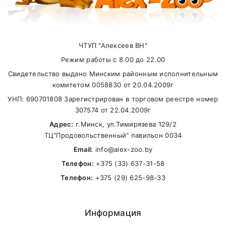
селенита натрия)
суммы заказа.
Самовывоз
ЧТУП "Алексеев ВН"
Режим работы с 8.00 до 22.00
В другие города Беларуси
Свидетельство выдано Минским районным исполнительным
комитетом 0058830 от 20.04.2009г
УНП: 690701808 Зарегистрирован в торговом реестре номер
307574 от 22.04.2009г
Адрес:
г.Минск, ул.Тимирязева 129/2
ТЦ"Продовольственный" павильон 0034
Email:
info@alex-zoo.by
Телефон:
+375 (33) 637-31-58
Телефон:
+375 (29) 625-98-33
Информация