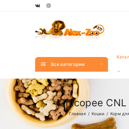
Ката
Все категории
Chicopee CNL 
Главная
Кошки
Корм дл