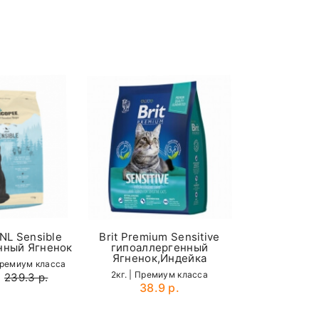
Brit Premiu
АКЦИЯ
гипоалл
Ягненок
8кг. | Пре
140.1 р.
NL Sensible
Brit Premium Sensitive
нный Ягненок
гипоаллергенный
Ягненок,Индейка
премиум класса
2кг. | Премиум класса
239.3 р.
38.9 р.