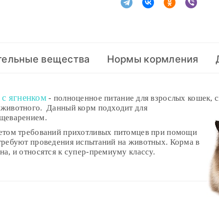
тельные вещества
Нормы кормления
 с ягненком
- полноценное питание для взрослых кошек,
 животного. Данный корм подходит для
ищеварением.
четом требований прихотливых питомцев при помощи
требуют проведения испытаний на животных. Корма в
а, и относятся к супер-премиуму классу.
чный
r
31%
Нормальный вес
Избыточный вес
день)
(грамм/день)
(грамм/день)
16%
40
40
нь
после 18.00 (При наличии интересующего вас