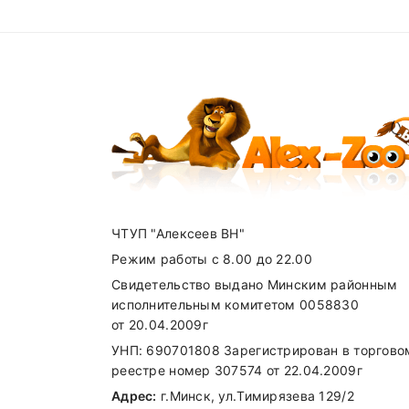
Цинк (в форме оксида цинка)
SUBMIT
Йодин
Селен (в виде селенита натрия)
ЧТУП "Алексеев ВН"
Режим работы с 8.00 до 22.00
Свидетельство выдано Минским районным
исполнительным комитетом 0058830
от 20.04.2009г
Внимание стоимость доставки зависи
УНП: 690701808 Зарегистрирован в торгово
реестре номер 307574 от 22.04.2009г
Адрес:
г.Минск, ул.Тимирязева 129/2
Самовывоз