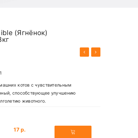
ible (Ягнёнок)
3кг
1
машних котов с чувствительным
нный, способствующее улучшению
лголетию животного.
17 р.