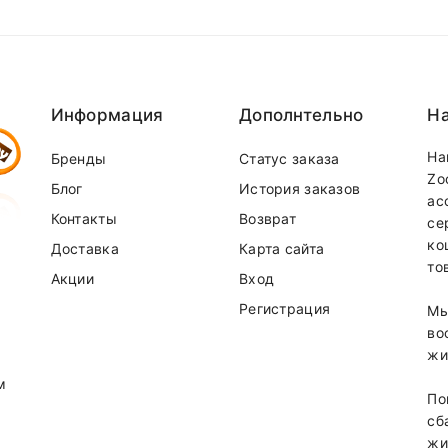
65 мг
2 мг
0,2 мг
Информация
Дополнтельно
На
На
Бренды
Статус заказа
Zo
Блог
История заказов
ас
Контакты
Возврат
се
ко
Доставка
Карта сайта
то
Акции
Вход
Регистрация
Мы
во
жи
т от суммы заказа.
м
По
сб
жи