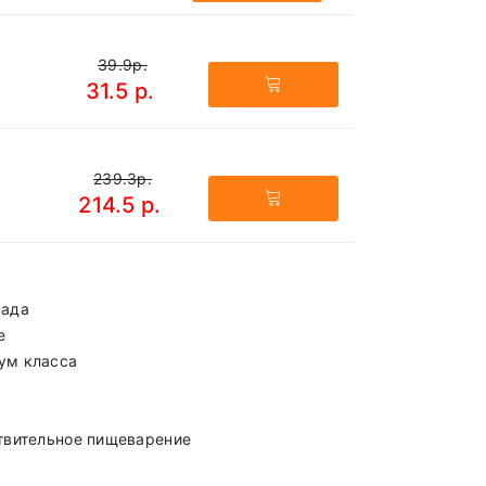
39.9р.
31.5 р.
239.3р.
214.5 р.
нада
е
ум класса
твительное пищеварение