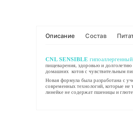
Описание
Состав
Пита
CNL SENSIBLE
гипоаллергенный
пищеварения,
здоровью и долголетию
домашних котов с чувствительным п
Новая формула была разработана с у
современных технологий, которые не 
линейке не содержат пшеницы и глютен
Сырой протеин
Compositions
Недостато
Polyeste
Доставка по Минску и району
Вес кошки (кг)
вес (грамм/
Сырой жир
Styles
ADMIN
- September 12, 2018
Girly
2 кг
50
Доставка осуществляется день в де