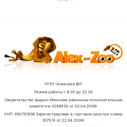
Йодин
2 мг
Селен (в виде
0,2 мг
SUBMIT
селенита натрия)
Внимание стоимость доставки зависит от
суммы заказа.
ЧТУП "Алексеев ВН"
Самовывоз
Режим работы с 8.00 до 22.00
Свидетельство выдано Минским районным исполнительным
В другие города Беларуси
комитетом 0058830 от 20.04.2009г
УНП: 690701808 Зарегистрирован в торговом реестре номер
307574 от 22.04.2009г