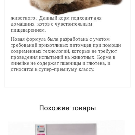
животного. Данный корм подходит для
домашних котов с чувствительным
пищеварением.
Новая формула была разработана с учетом
требований прихотливых питомцев при помощи
современных технологий, которые не требуют
проведения испытаний на животных. Корма в
линейке не содержат пшеницы и глютена, и
относятся к супер-премиуму классу.
Сырой протеин
Compositions
Вес
Недостаточный
Polyester
31%
Нормальный
Изб
Доставка по Минску и району
кошки
вес (грамм/
вес (грамм/
вес
Сырой жир
Styles
ADMIN
- September 12, 2018
Girly
16%
(кг)
день)
день)
Похожие товары
Доставка осуществляется день в день
после
Сырая клетчатка
Properties
Short Dress
2,5%
roadthemes
2 кг
50
40
18.00 (При наличии интересующего вас
Сырая зола
6,8%
товара на складе)
.
3 кг
65
55
Add A Review
Кальций
1,25%