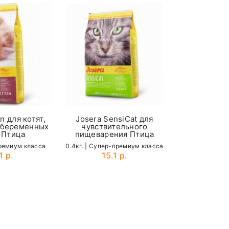
70-85
Josera Se
чувстви
пищеваре
2кг. | Cупер-
35.
n для котят,
Josera SensiСat для
 беременных
чувствительного
 Птица
пищеварения Птица
премиум класса
0.4кг. | Cупер-премиум класса
1 р.
15.1 р.