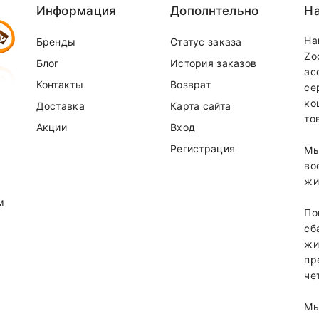
Информация
Дополнтельно
На
30 мг / кг
На
Бренды
Статус заказа
от гидрата)
40 мг / кг
Zo
Блог
История заказов
ас
ый)
2 мг / кг
Контакты
Возврат
се
0,2 мг / кг
ко
Доставка
Карта сайта
то
Акции
Вход
Регистрация
Мы
во
жи
м
По
сб
жи
пр
че
т от суммы заказа.
Мы