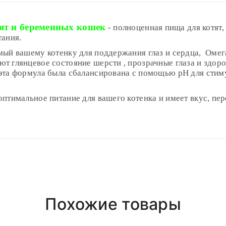
т и беременных кошек
- полноценная пища для котят
тания.
мый вашему котенку для поддержания глаз и сердца, Омег
т глянцевое состояние шерсти , прозрачные глаза и здоро
эта формула была сбалансирована с помощью рН для стим
птимальное питание для вашего котенка и имеет вкус, пер
Polyester
3-5 месяцев
33%
5-7 месяцев
7-10 месяцев
(грамм/день)
(грамм/день)
(грамм/день)
Girly
21%
30-65
нь
после 18.00 (При наличии интересующего вас товара на ск
Short Dress
1,5%
65-90
55-80
50-70
6,5%
Похожие товары
90-115
80-100
70-85
ая
, если сумма менее, доставка 4р
1,30%