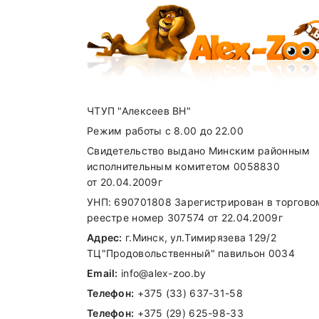
Цинк (в виде оксида цинка)
Цинк (в виде цинка хелата аминокисл
Йод (в виде йодата кальция, безводн
Селен (в виде селенита натрия)
ЧТУП "Алексеев ВН"
Режим работы с 8.00 до 22.00
Свидетельство выдано Минским районным
исполнительным комитетом 0058830
от 20.04.2009г
УНП: 690701808 Зарегистрирован в торгово
реестре номер 307574 от 22.04.2009г
Адрес:
г.Минск, ул.Тимирязева 129/2
ТЦ"Продовольственный" павильон 0034
Email:
info@alex-zoo.by
Внимание стоимость доставки зависи
Телефон:
+375 (33) 637-31-58
Телефон:
+375 (29) 625-98-33