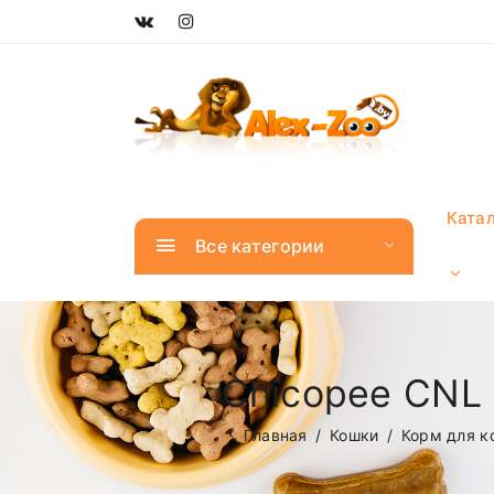
Ката
Все категории
Chicopee CNL 
Главная
Кошки
Корм для к