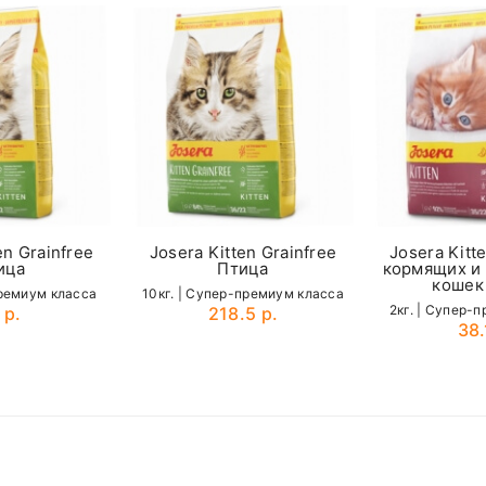
вается по стоимости отдельно
100-120
85-100
equired fields are marked
1,05%
 доставки можно у наших менеджеров по телефонам:
+ 15 грамм к норме на 1кг массы тела
37-31-58
(
MTS
)
0,9%
0,6%
3,9%
Пищевые добавки
17000 мкг / кг
en Grainfree
Josera Kitten Grainfree
Josera Kitte
ица
Птица
кормящих и
1500 мкг / кг
кошек
премиум класса
10кг. | Cупер-премиум класса
2кг. | Cупер-
 р.
218.5 р.
150 мг / кг
38.
Email
1300 мг / кг
Микроэлементы
драта)
10 мг / кг