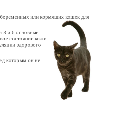
, беременных или кормящих кошек для
а 3 и 6 основные
вое состояние кожи.
уляции здорового
ед которым он не
10-12 месяцев
(грамм/день)
ладе)
.
40-55
55-70