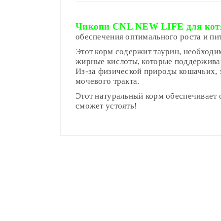
Чикопи CNL NEW LIFE для котя
обеспечения
оптимального роста и пи
Этот корм содержит таурин, необходи
жирные кислоты, которые поддерживаю
Из-за физической природы кошачьих, 
мочевого тракта.
Этот натуральный корм обеспечивает о
сможет устоять!
Сырой протеин
Compositions
6-12 недель
Доставка по Минску и району
Вес котёнка (кг)
(грамм/день)
Сырой жир
Styles
ADMIN
- September 12, 2018
0,5-1,5 кг
40-80
Доставка осуществляется день в де
Сырая клетчатка
Properties
roadthemes
1,5-2,5 кг
80-115
Работаем
без выходных
.
Сырая зола
2,5-3,5 кг
Add A Review
Доставка по Минску
от 50р бесплатн
Кальций