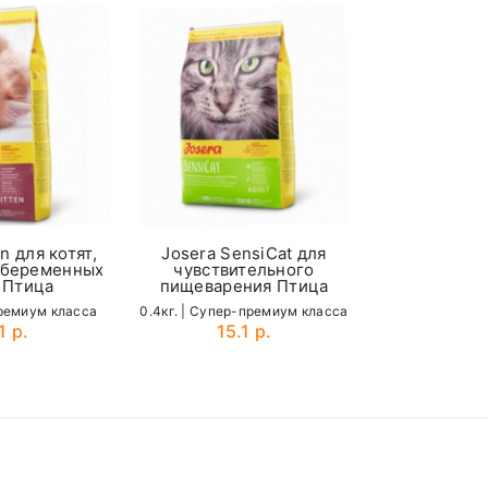
70-85
Josera Se
чувстви
пищеваре
2кг. | Cупер-
35.
n для котят,
Josera SensiСat для
 беременных
чувствительного
 Птица
пищеварения Птица
премиум класса
0.4кг. | Cупер-премиум класса
1 р.
15.1 р.