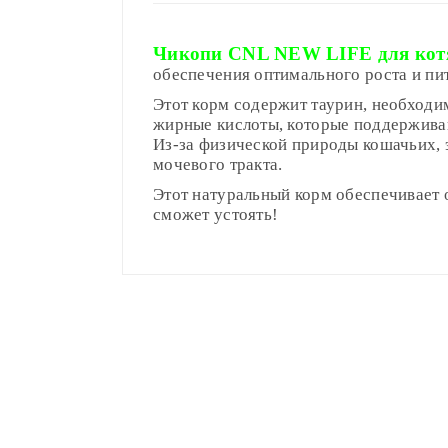
Чикопи CNL NEW LIFE для котя
обеспечения
оптимального роста и пи
Этот корм содержит таурин, необходи
жирные кислоты, которые поддерживаю
Из-за физической природы кошачьих, 
мочевого тракта.
Этот натуральный корм обеспечивает о
сможет устоять!
Сырой протеин
Compositions
6-12 недель
Доставка по Минску и району
Вес котёнка (кг)
(грамм/день)
Сырой жир
Styles
ADMIN
- September 12, 2018
0,5-1,5 кг
40-80
Доставка осуществляется день в де
Сырая клетчатка
Properties
roadthemes
1,5-2,5 кг
80-115
Работаем
без выходных
.
Сырая зола
2,5-3,5 кг
Add A Review
Доставка по Минску
от 50р бесплатн
Кальций