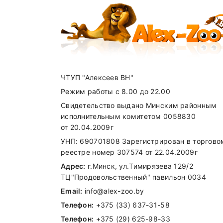
Цинк (в виде оксида цинка)
Цинк (в виде цинка хелата аминокисл
Йод (в виде йодата кальция, безводн
Селен (в виде селенита натрия)
ЧТУП "Алексеев ВН"
Режим работы с 8.00 до 22.00
Свидетельство выдано Минским районным
исполнительным комитетом 0058830
от 20.04.2009г
УНП: 690701808 Зарегистрирован в торгово
реестре номер 307574 от 22.04.2009г
Адрес:
г.Минск, ул.Тимирязева 129/2
ТЦ"Продовольственный" павильон 0034
Email:
info@alex-zoo.by
Внимание стоимость доставки зависи
Телефон:
+375 (33) 637-31-58
Телефон:
+375 (29) 625-98-33