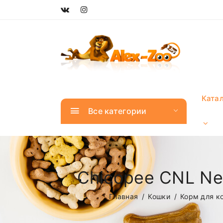
Ката
Все категории
Chicopee CNL Ne
Главная
Кошки
Корм для к