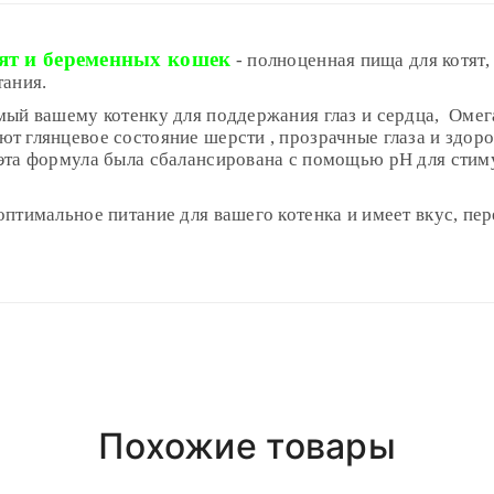
т и беременных кошек
- полноценная пища для котят
тания.
мый вашему котенку для поддержания глаз и сердца, Омег
т глянцевое состояние шерсти , прозрачные глаза и здоро
эта формула была сбалансирована с помощью рН для стим
птимальное питание для вашего котенка и имеет вкус, пер
Polyester
3-5 месяцев
33%
5-7 месяцев
7-10 месяцев
(грамм/день)
(грамм/день)
(грамм/день)
Girly
21%
30-65
нь
после 18.00 (При наличии интересующего вас товара на ск
Short Dress
1,5%
65-90
55-80
50-70
6,5%
Похожие товары
90-115
80-100
70-85
ая
, если сумма менее, доставка 4р
1,30%