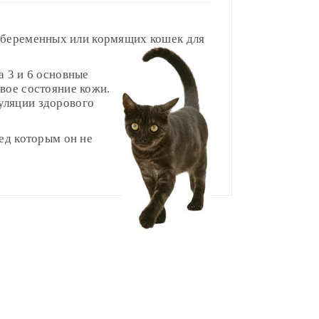
, беременных или кормящих кошек для
а 3 и 6 основные
вое состояние кожи.
уляции здорового
ед которым он не
10-12 месяцев
(грамм/день)
ладе)
.
40-55
55-70