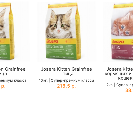
вается по стоимости отдельно
100-120
85-100
equired fields are marked
1,05%
 доставки можно у наших менеджеров по телефонам:
+ 15 грамм к норме на 1кг массы тела
37-31-58
(
MTS
)
0,9%
0,6%
3,9%
Пищевые добавки
17000 мкг / кг
en Grainfree
Josera Kitten Grainfree
Josera Kitte
ица
Птица
кормящих и
1500 мкг / кг
кошек
премиум класса
10кг. | Cупер-премиум класса
2кг. | Cупер-
 р.
218.5 р.
150 мг / кг
38.
Email
1300 мг / кг
Микроэлементы
драта)
10 мг / кг