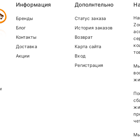
Информация
Дополнтельно
На
30 мг / кг
На
Бренды
Статус заказа
от гидрата)
40 мг / кг
Zo
Блог
История заказов
ас
ый)
2 мг / кг
Контакты
Возврат
се
0,2 мг / кг
ко
Доставка
Карта сайта
то
Акции
Вход
Регистрация
Мы
во
жи
м
По
сб
жи
пр
че
т от суммы заказа.
Мы