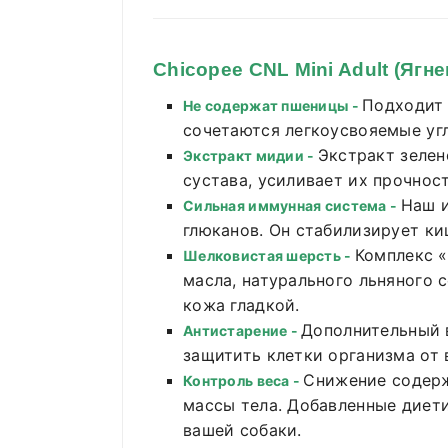
Chicopee CNL Mini Adult (Ягне
Подходит 
Не содержат пшеницы -
сочетаются легкоусвояемые угл
Экстракт зеле
Экстракт мидии -
сустава, усиливает их прочност
Наш и
Сильная иммунная система -
глюканов. Он стабилизирует к
Комплекс «
Шелковистая шерсть -
масла, натурального льняного 
кожа гладкой.
Дополнительный 
Антистарение -
защитить клетки организма от 
Снижение содерж
Контроль веса -
массы тела. Добавленные диет
вашей собаки.