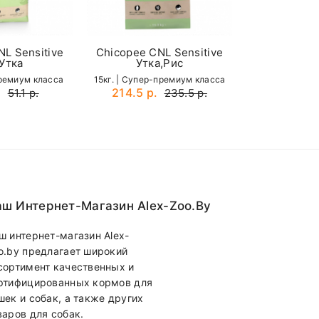
L Sensitive
Chicopee CNL Sensitive
Утка
Утка,Рис
премиум класса
15кг. | Cупер-премиум класса
.
214.5 р.
51.1 р.
235.5 р.
ш Интернет-Магазин Alex-Zoo.by
ш интернет-магазин Alex-
o.by предлагает широкий
сортимент качественных и
ртифицированных кормов для
шек и собак, а также других
варов для собак.