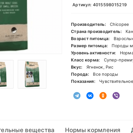
Артикул: 4015598015219
Производитель:
Chicopee
Страна производитель:
Ка
Возраст питомца:
Взрослы
Размер питомца:
Породы м
Уровень активности:
Норм
Класс корма:
Cупер-преми
Вкус:
Ягненок, Рис
Порода:
Все породы
Показания:
Чувствительно
тельные вещества
Нормы кормления