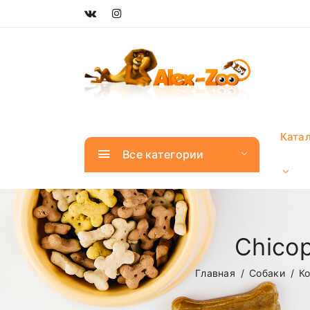
Ката
Все категории
Chicop
Главная
Собаки
К