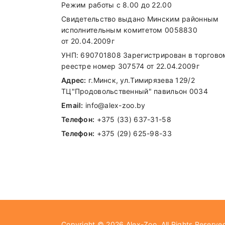
Режим работы с 8.00 до 22.00
Витамин С
Свидетельство выдано Минским районным
Витамин К
исполнительным комитетом 0058830
от 20.04.2009г
Биотин
УНП: 690701808 Зарегистрирован в торгово
Фолиевая кислота
реестре номер 307574 от 22.04.2009г
Адрес:
г.Минск, ул.Тимирязева 129/2
Ниацин
ТЦ"Продовольственный" павильон 0034
Пантотеновая кислота
Email:
info@alex-zoo.by
Телефон:
+375 (33) 637-31-58
Медь (в виде сульфата меди, пентаги
Телефон:
+375 (29) 625-98-33
Цинк (в виде оксида цинка)
Цинк (в виде цинка хелата аминокисл
Йод (в виде йодата кальция, безводн
Внимание стоимость доставки зависи
Селен (в виде селенита натрия)
Самовывоз
Copyright © 2026
Alex-Zoo
. All Rights Reserve