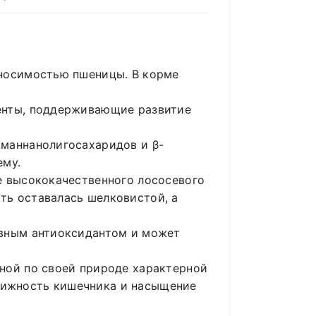
еносимостью пшеницы. В корме
енты, поддерживающие развитие
маннанолигосахаридов и β-
ему.
е высококачественного лососевого
ть оставалась шелковистой, а
ивным антиоксидантом и может
ной по своей природе характерной
вижность кишечника и насыщение