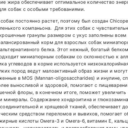
е жира обеспечивает оптимальное количество энерг
для собак с особыми требованиями.
обак постоянно растет, поэтому был создан Chicopee 
аленького компаньона. Для этих собак с чувствител
крошечные гранулы размером с укус заполнены всем 
сбалансированный корм для взрослых собак миниатю
 альтернативного белка. Этот нежный, богатый белко
подходит миниатюрным собакам со склонностью к ал
ика углеводов в корме используется низкокалорийная
лких пород ведут малоактивный образ жизни и могут
женные в MOS (Mannan-oligosaccharides) и инулине, 
олее выносливой и здоровой, помогают с пищеварени
шечной флоры, в конечном итоге, поможет увеличить
и минералы. Содержание хондроитина и глюкозамина
 соединительной и хрящевой тканей, обеспечивает д
ческим средством переломов и вывихов, помогает об
жирные кислоты Омега-3 и Омега-6, витамин Е, каль