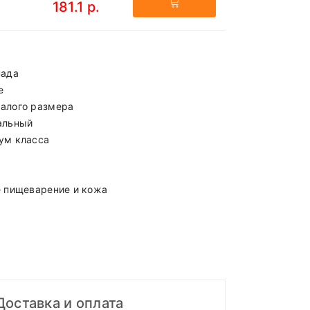
181.1 р.
нада
е
алого размера
альный
ум класса
е пищеварение и кожа
Доставка и оплата