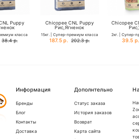
0,25 %
0,13 %
CNL Puppy
Chicopee CNL Puppy
Chicopee CN
гненок
Рис,Ягненок
Рис,
0,20 %
премиум класса
15кг. | Cупер-премиум класса
2кг. | Cупер-
187.5 р.
39.5 р
38.4 р.
202.3 р.
2,20 %
15000 мкг/кг
Email
1200 мг/кг
150 мг/кг
Информация
Дополнтельно
На
13 мг/кг
На
Бренды
Статус заказа
12 мг/кг
Zo
Блог
История заказов
ас
8 мг/кг
Контакты
Возврат
се
140 мкг/кг
ко
Доставка
Карта сайта
то