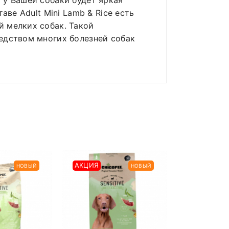
 у Вашей собаки будет яркая
аве Adult Mini Lamb & Rice есть
й мелких собак. Такой
редством многих болезней собак
ладе)
.
Chicopee CN
АКЦИЯ
АКЦИЯ
НОВЫЙ
НОВЫЙ
Ягнен
4кг. | Cупер-
56 р.