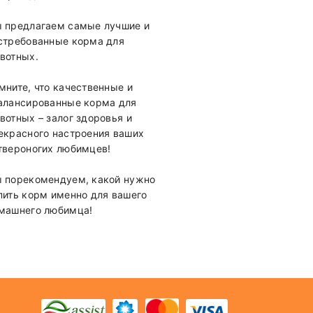
 предлагаем самые лучшие и
стребованные корма для
вотных.
мните, что качественные и
алансированные корма для
вотных – залог здоровья и
екрасного настроения ваших
твероногих любимцев!
 порекомендуем, какой нужно
пить корм именно для вашего
машнего любимца!