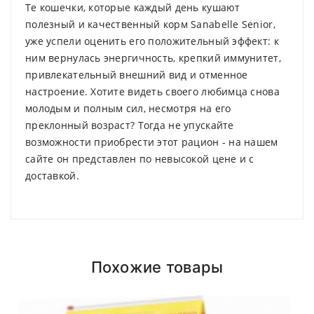
Те кошечки, которые каждый день кушают
полезный и качественный корм Sanabelle Senior,
уже успели оценить его положительный эффект: к
ним вернулась энергичность, крепкий иммунитет,
привлекательный внешний вид и отменное
настроение. Хотите видеть своего любимца снова
молодым и полным сил, несмотря на его
преклонный возраст? Тогда не упускайте
возможности приобрести этот рацион - на нашем
сайте он представлен по невысокой цене и с
доставкой.
Аналитические составляющие:
Compositions
Polyester
Доставка по Минску и району
Styles
ADMIN
- September 12, 2018
Girly
Похожие товары
Доставка осуществляется день в день
после
Properties
Short Dress
roadthemes
18.00 (При наличии интересующего вас
Проследите, чтобы у животного всегда был
товара на складе)
.
доступ к чистой воде!