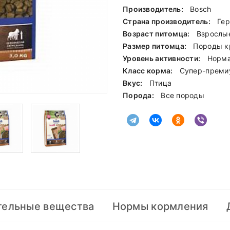
Производитель:
Bosch
Страна производитель:
Ге
Возраст питомца:
Взрослы
Размер питомца:
Породы к
Уровень активности:
Норм
Класс корма:
Cупер-преми
Вкус:
Птица
Порода:
Все породы
тельные вещества
Нормы кормления