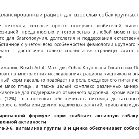
алансированный рацион для взрослых собак крупных 
е питомцы, которые просто покоряют любителей живо
озицией, преданностью и готовностью в любой момент вст
то для благополучия, долголетия и поддержания естествен
ботанное с учетом всех особенностей физиологии крупного
ант - достаточно только «полистать» страницы сайта 
х.
манию Bosch Adult Maxi для Собак Крупных и Гигантских По
ован на многолетних исследованиях рациона хищников и з
нный корм идеально подойдет на роль ежедневного питания
ное мясо птицы, а также целый комплекс различных минер
животное для поддержания отменного здоровья. Кроме всег
 (12%): это позволит обеспечивать питомца достаточны
ровок, службы или других подвижных занятий, привычных дл
сированной формуле корм снабжает активную собак
венной активности
-3-6, витаминов группы В и цинка обеспечивает собаке