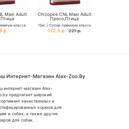
L Maxi Adult
Chicopee CNL Maxi Adult
,Птица
Просо,Птица
премиум класса
15кг. | Cупер-премиум класса
5 р.
172.5 р.
221 р.
ш Интернет-Магазин Alex-Zoo.by
ш интернет-магазин Alex-
o.by предлагает широкий
сортимент качественных и
ртифицированных кормов для
шек и собак, а также других
варов для собак.