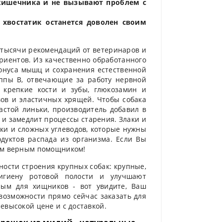
 кишечника и не вызывают проблем с
 хвостатик останется доволен своим
л тысячи рекомендаций от ветеринаров и
риентов. Из качественно обработанного
тонуса мышц и сохранения естественной
ппы В, отвечающие за работу нервной
 крепкие кости и зубы, глюкозамин и
вов и эластичных хрящей. Чтобы собака
астой линьки, производитель добавил в
 и замедлит процессы старения. Злаки и
ки и сложных углеводов, которые нужны
дуктов распада из организма. Если Вы
мым верным помощником!
ости строения крупных собак: крупные,
гигиену ротовой полости и улучшают
ным для хищников - вот увидите, Ваш
возможности прямо сейчас заказать для
евысокой цене и с доставкой.