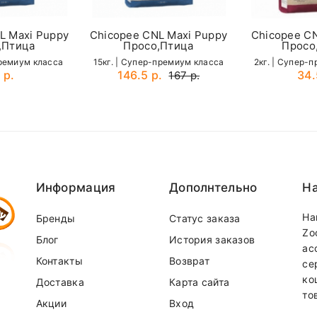
г
425 г
L Maxi Puppy
Chicopee CNL Maxi Puppy
Chicopee CN
,Птица
Просо,Птица
Просо
465 г
премиум класса
15кг. | Cупер-премиум класса
2кг. | Cупер-
 р.
146.5 р.
34.
167 р.
г
505 г
Email
555 г
г
575 г
IT
625 г
Информация
Дополнтельно
На
650 г
685 г
На
Бренды
Статус заказа
Zo
Блог
История заказов
г
715 г
ас
Контакты
Возврат
се
ко
Доставка
Карта сайта
то
Акции
Вход