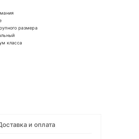
рмания
е
рупного размера
альный
ум класса
Доставка и оплата