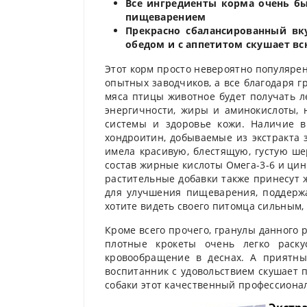
Все ингредиенты корма очень б
пищеварением
Прекрасно сбалансированный вк
обедом и с аппетитом скушает в
Этот корм просто невероятно популярен
опытных заводчиков, а все благодаря 
мяса птицы животное будет получать л
энергичности, жиры и аминокислоты,
системы и здоровье кожи. Наличие в
хондроитин, добываемые из экстракта 
имела красивую, блестящую, густую ше
состав жирные кислоты Омега-3-6 и цин
растительные добавки также принесут 
для улучшения пищеварения, поддержа
хотите видеть своего питомца сильным
Кроме всего прочего, гранулы данного
плотные крокеты очень легко раску
кровообращение в деснах. А приятны
воспитанник с удовольствием скушает 
собаки этот качественный профессионал