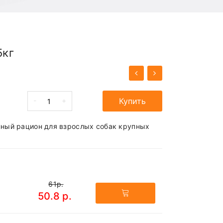
5кг
-
+
Купить
ный рацион для взрослых собак крупных
61р.
50.8 р.