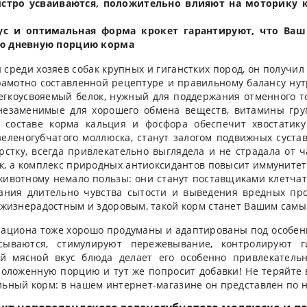
ыстро усваиваются, положительно влияют на моторику
ус и оптимальная форма крокет гарантируют, что Ваш
сю дневную порцию корма
 среди хозяев собак крупных и гиганстких пород, он получи
грамотно составленной рецептуре и правильному балансу нут
егкоусвояемый белок, нужный для поддержания отменного 
 незаменимые для хорошего обмена веществ, витамины гру
 составе корма кальция и фосфора обеспечит хвостатику
зеленогубчатого моллюска, станут залогом подвижных суста
рстку, всегда привлекательно выглядела и не страдала от ч
к, а комплекс природных антиоксидантов повысит иммунитет
животному немало пользы: они станут поставщиками клетчат
ния длительно чувства сытости и выведения вредных про
, жизнерадостным и здоровым, такой корм станет Вашим са
 рациона тоже хорошо продуманы и адаптированы под особенн
сываются, стимулируют пережевывание, контролируют 
й мясной вкус блюда делает его особенно привлекатель
положенную порцию и тут же попросит добавки! Не теряйте 
ьный корм: в нашем интернет-магазине он представлен по н