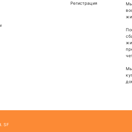
Регистрация
Мы
во
жи
м
По
сб
жи
ание стоимость доставки зависит от суммы заказа.
пр
че
мовывоз
Мы
ку
до
другие города Беларуси
d.
SF