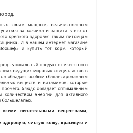
пород.
тных своим мощным, величественным
упиться за хозяина и защитить его от
ного крепкого здоровья таким питомцам
 хищника. И в нашем интернет-магазине
«Зоошеф» и купить тот корм, который
род - уникальный продукт от известного
наниях ведущих мировых специалистов в
: он обладает особым сбалансированным
альных веществ и витаминов, которые
о прочего, блюдо обладает оптимальным
м количеством энергии для активного
я большелапых.
у всеми питательными веществами,
 здоровую, чистую кожу, красивую и