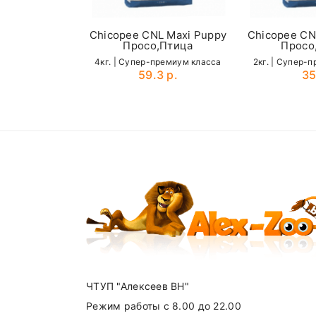
40 к
Chicopee CNL Maxi Puppy
Chicopee CN
Просо,Птица
Просо
45 кг
4кг. | Cупер-премиум класса
2кг. | Cупер-
59.3 р.
35
50 к
Name
55 кг
60 к
SUBM
65 кг
70 кг
75 кг
80 к
ЧТУП "Алексеев ВН"
Режим работы с 8.00 до 22.00