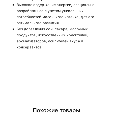
Высокое содержание энергии, специально
разработанное с учетом уникальных
потребностей маленького котенка, для его
оптимального развития
Без добавления сои, сахара, молочных
продуктов, искусственных красителей,
ароматизаторов, усилителей вкуса и
консервантов
Аналитические составляющие на кг:
Compositions
Polyester
Для беременных
Доставка по Минску и району
Для котят
кошек
Styles
ADMIN
- September 12, 2018
Girly
Похожие товары
Количество
Доставка осуществляется день в день
после
Возраст
Количество
Properties
Short Dress