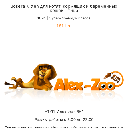
7-12
25-30 г
Josera Kitten для котят, кормящих и беременных
Всегда обеспечивайте своего питомца
кошек Птица
Email
достаточным количеством свежей питьевой воды
10кг. | Cупер-премиум класса
181.1 р.
SUBMIT
Внимание стоимость доставки зависит от
суммы заказа.
Самовывоз
ЧТУП "Алексеев ВН"
Режим работы с 8.00 до 22.00
В другие города Беларуси
Свидетельство выдано Минским районным исполнительным