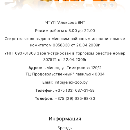
Калорийность
4185
ккал
Основные витамины на 1кг сухого корма
Самовывоз
ЧТУП "Алексеев ВН"
Зрение,
Режим работы с 8.00 до 22.00
Витамин А
24000
ME
плодовитост
В другие города Беларуси
Свидетельство выдано Минским районным исполнительным
комитетом 0058830 от 20.04.2009г
Витамин D3
1800
ME
Метаболизм
УНП: 690701808 Зарегистрирован в торговом реестре номер
Защита клет
307574 от 22.04.2009г
Витамин Е
220
мг
здоровая ко
Адрес:
г.Минск, ул.Тимирязева 129/2
ТЦ"Продовольственный" павильон 0034
Энергетичес
Email:
info@alex-zoo.by
обмен, функ
Витамин В1
15
мг
Телефон:
+375 (33) 637-31-58
нервной
системы
Телефон:
+375 (29) 625-98-33
Ферменты,
Витамин В2
20
мг
энергетичес
Информация
обмен
Бренды