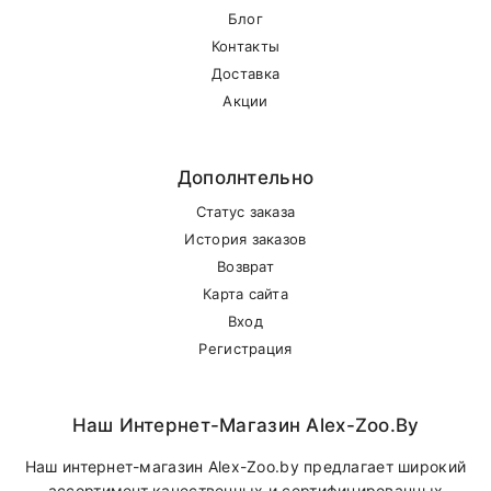
Кроветворен
Блог
Витамин В6
20
мг
белковый
Контакты
обмен
Доставка
Акции
Кроветворен
Витамин В12
100
мкг
рост, белко
обмен
Дополнтельно
Пищевые добавки на 1кг сухого корма
Статус заказа
История заказов
Углеводный,
Возврат
Пантотеновая
50
мг
белковый и
Карта сайта
кислота
жировой об
Вход
Регистрация
Кожа,
Ниацин
90
мг
энергетичес
обмен, нерв
Наш Интернет-Магазин Alex-Zoo.by
Фолиевая
Рост, развит
Наш интернет-магазин Alex-Zoo.by предлагает широкий
50
мг
кислота
кроветворен
ассортимент качественных и сертифицированных