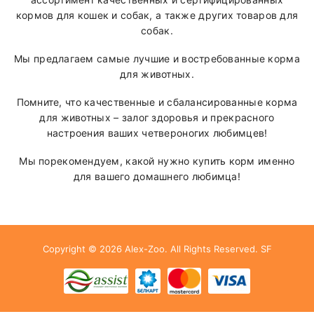
кормов для кошек и собак, а также других товаров для
Зрение,
собак.
сердечная
Таурин
1600
мг
мышца,
Мы предлагаем самые лучшие и востребованные корма
плодовитост
для животных.
Здоровая ко
Помните, что качественные и сбалансированные корма
Биотин
1000
мкг
энергетичес
для животных – залог здоровья и прекрасного
настроения ваших четвероногих любимцев!
обмен
Мы порекомендуем, какой нужно купить корм именно
Железо
Кроветворен
для вашего домашнего любимца!
(Сульфат
175
мг
дыхание,
железа,
ферменты
моногидрат)
Цинк (Глицин-
Здоровая ко
Copyright © 2026
Alex-Zoo
. All Rights Reserved.
SF
хелат цинка,
150
мг
защита клет
гидрат)
Здоровье,
Медь (Глицин-