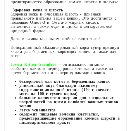
предотвращается образование комков шерсти в желудке.
Здоровая кожа и шерсть
Здоровая кожа и блестящая шерсть - признаки
правильного питания вашей кошки. Это достигается с
помощью Омега-3 и Омега-6 жирных кислот,
витаминов, а также меди и цинка в легкоусвояемой
природной форме.
Даже в самом маленьком котёнке сидит тигр!
Понорационный сбалансированный корм супер-премиум
класса для беременных, кормящих кошек, а также для
котят
Josera Kitten Grainfree
–
оптимальное питание
особенно важно в период роста котенка, а также во
время беременности и в период лактации кошек.
беззерновой для котят и беременных кошек
уникальный вкус благодаря высокому
содержанию домашней птицы (140 г свежего
мяса на 100 г сухого корма)
большое количество энергии для специальных
потребностей во время наиболее важных этапов
жизни
легко усваивается
содержит пищевые волокна клетчатки,
предотвращающие образование комков шерсти в
пищеварительном тракте