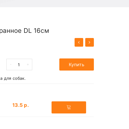
гранное DL 16см
-
+
Купить
а для собак.
13.5 р.