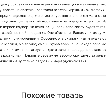
другу сохранять отличное расположение духа и замечательн
 просто не обойтись без такой веселой игрушки как Доглайк 
авредит здоровью даже самого чувствительного лохматого лю
 подходит для челюстей любимцев всех пород и возрастов. В
ди первой подвернувшейся вещи, если поблизости будет такая
я своей пестрой расцветке. Оно обеспечит Вашему питомцу 
елыми приключениями. Особенно эта симпатичная игрушка бу
ы энергией, а в период смены зубов вообще не находя себе м
тый питомец не загрустит, даже если на весь день останется
радостно лая. Подарите своему четвероногому другу замеча
ринесить ему только радость и море удовольствия.
Polyester
Girly
нь
после 18.00 (При наличии интересующего вас товара на ск
Похожие товары
Short Dress