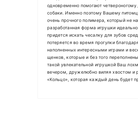
одновременно помогают четвероногому 
собаки. Именно поэтому Вашему питомцу
очень прочного полимера, который не н
разработанная форма игрушки идеально
придется искать чесалку для зубов сре
потеряется во время прогулки благодар
наполненных интересными играми и вес
щенков, которые и без того переполнен
такой увлекательной игрушкой Ваш лохма
вечером, дружелюбно виляя хвостом и 
«Кольцо», которая каждый день будет п
Compositions
Доставка по Минску и району
Styles
ADMIN
- September 12, 2018
Доставка осуществляется день в де
Properties
roadthemes
Работаем
без выходных
.