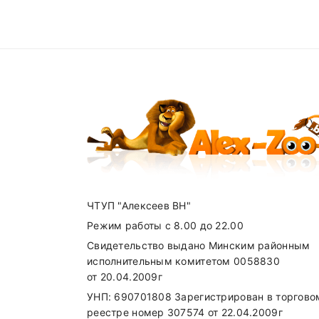
Add A Review
Доставка по Минску
от 50р бесплатн
Доставка по Другим городам оговари
Your email address will not be published. R
Получить консультацию по вопросам
Your Rating
+375(29) 625-98-33
(
A1
),
+375(33) 6
Карта доставки нашими курьерами:
Your review
ЧТУП "Алексеев ВН"
Режим работы с 8.00 до 22.00
Свидетельство выдано Минским районным
Name
исполнительным комитетом 0058830
от 20.04.2009г
УНП: 690701808 Зарегистрирован в торгово
реестре номер 307574 от 22.04.2009г