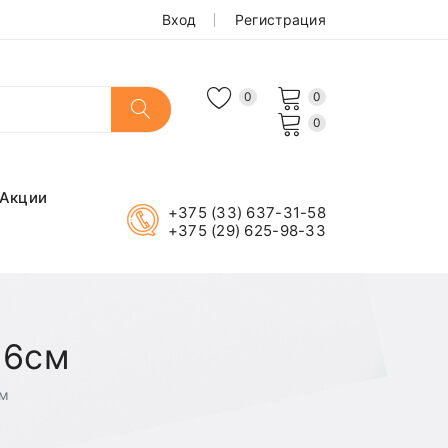
Вход
Регистрация
0
0
0
Акции
+375 (33) 637-31-58
+375 (29) 625-98-33
16см
см