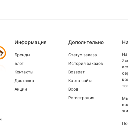
ая
, если сумма менее, доставка 4р
вается по стоимости отдельно
equired fields are marked
 доставки можно у наших менеджеров по телефонам:
37-31-58
(
MTS
)
Информация
Дополнтельно
На
На
Бренды
Статус заказа
Zo
Блог
История заказов
ас
Контакты
Возврат
се
ко
Доставка
Карта сайта
то
Акции
Вход
Регистрация
Мы
Email
во
жи
м
По