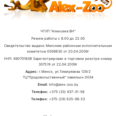
по стоимости отдельно
15 кг
194
229
Получить консультацию по вопросам
Your review
доставки можно у наших менеджеров по
20 кг
240
284
телефонам:
25 кг
284
336
ЧТУП "Алексеев ВН"
+375(29) 625-98-33
(
A1
),
+375(33) 637-31-
Режим работы с 8.00 до 22.00
58
(
MTS
)
30 кг
325
385
Свидетельство выдано Минским районным исполнительным
35 кг
365
433
Карта доставки нашими курьерами:
комитетом 0058830 от 20.04.2009г
УНП: 690701808 Зарегистрирован в торговом реестре номер
40 кг
405
480
Name
307574 от 22.04.2009г
45 кг
441
525
Адрес:
г.Минск, ул.Тимирязева 129/2
ТЦ"Продовольственный" павильон 0034
Email
50 кг
477
565
Email:
info@alex-zoo.by
60 кг
548
650
Телефон:
+375 (33) 637-31-58
Телефон:
+375 (29) 625-98-33
70 кг
614
730
SUBMIT
80 кг
678
805