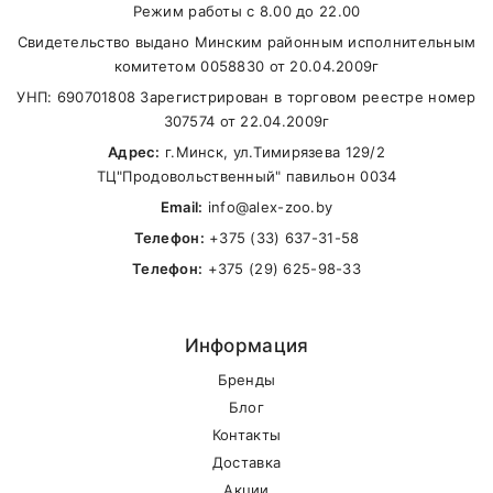
Режим работы с 8.00 до 22.00
58
(
MTS
)
Свидетельство выдано Минским районным исполнительным
Карта доставки нашими курьерами:
комитетом 0058830 от 20.04.2009г
УНП: 690701808 Зарегистрирован в торговом реестре номер
Name
307574 от 22.04.2009г
Адрес:
г.Минск, ул.Тимирязева 129/2
ТЦ"Продовольственный" павильон 0034
Email
Email:
info@alex-zoo.by
Телефон:
+375 (33) 637-31-58
Телефон:
+375 (29) 625-98-33
SUBMIT
Информация
Бренды
Блог
Контакты
Внимание стоимость доставки зависит от
Доставка
суммы заказа.
Акции