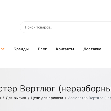
лог
Бренды
Блог
Контакты
Доставка
тер Вертлюг (неразборн
и
Для выгула
Цепи для привязи
ЗооМастер Вертлюг (не