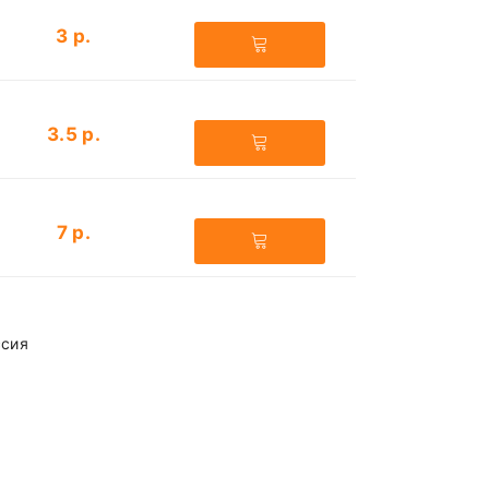
3 р.
3.5 р.
7 р.
р
ссия