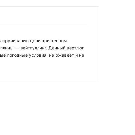
 закручиванию цепи при цепном
иплины — вейтпуллинг. Данный вертлюг
бые погодные условия, не ржавеет и не
ладе)
.