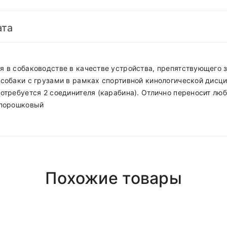
ата
я в собаководстве в качестве устройства, препятствующего
 собаки с грузами в рамках спортивной кинологической дисц
отребуется 2 соединителя (карабина). Отлично переносит лю
 порошковый
Polyester
Girly
нь
после 18.00 (При наличии интересующего вас товара на ск
Похожие товары
Short Dress
ая
, если сумма менее, доставка 4р