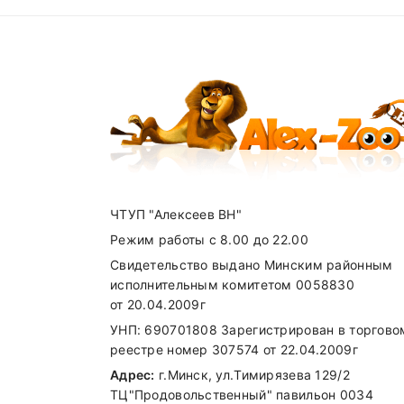
Доставка по Другим городам оговари
Your email address will not be published. R
Получить консультацию по вопросам
Your Rating
+375(29) 625-98-33
(
A1
),
+375(33) 6
Карта доставки нашими курьерами:
Your review
ЧТУП "Алексеев ВН"
Режим работы с 8.00 до 22.00
Свидетельство выдано Минским районным
Name
исполнительным комитетом 0058830
от 20.04.2009г
УНП: 690701808 Зарегистрирован в торгово
реестре номер 307574 от 22.04.2009г
SUBMIT
Адрес:
г.Минск, ул.Тимирязева 129/2
ТЦ"Продовольственный" павильон 0034