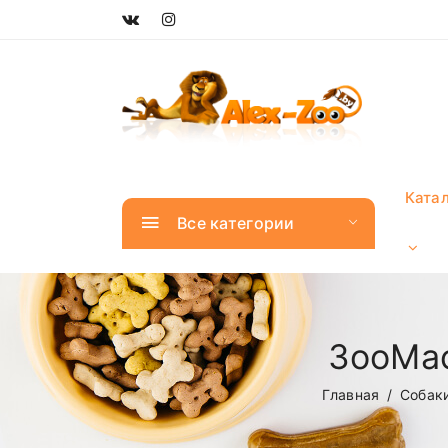
Ката
Все категории
ЗооМас
Главная
Собак