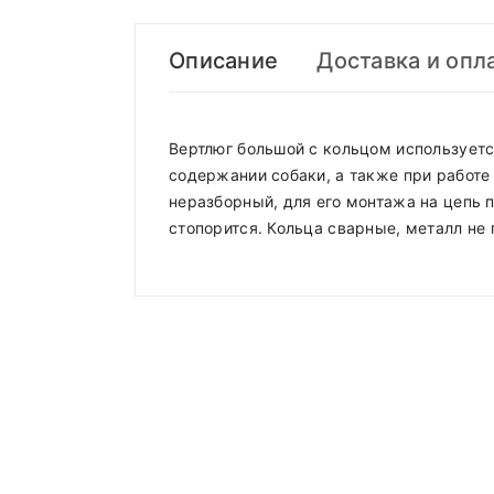
Описание
Доставка и опл
Вертлюг большой с кольцом используетс
содержании собаки, а также при работе
неразборный, для его монтажа на цепь п
стопорится. Кольца сварные, металл не
Compositions
Доставка по Минску и району
Styles
ADMIN
- September 12, 2018
Доставка осуществляется день в де
Properties
roadthemes
Работаем
без выходных
.
Add A Review
Доставка по Минску
от 50р бесплатн