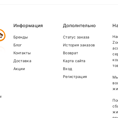
вается по стоимости отдельно
equired fields are marked
 доставки можно у наших менеджеров по телефонам:
37-31-58
(
MTS
)
Информация
Дополнтельно
На
На
Бренды
Статус заказа
Zo
Блог
История заказов
ас
Контакты
Возврат
се
ко
Доставка
Карта сайта
то
Акции
Вход
Регистрация
Мы
Email
во
жи
м
По
сб
жи
пр