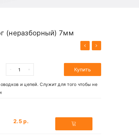
г (неразборный) 7мм
-
+
Купить
оводков и цепей. Служит для того чтобы не
и
2.5 р.