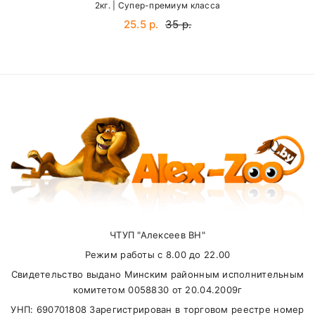
2кг. | Cупер-премиум класса
Email
гидрата)
25.5 р.
35 р.
Йодин
2 мг/кг
Селен
0,2 мг/кг
SUBMIT
Внимание стоимость доставки зависит от
суммы заказа.
ЧТУП "Алексеев ВН"
Самовывоз
Режим работы с 8.00 до 22.00
Свидетельство выдано Минским районным исполнительным
В другие города Беларуси
комитетом 0058830 от 20.04.2009г
УНП: 690701808 Зарегистрирован в торговом реестре номер