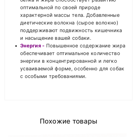
оптимальной по своей природе
характерной массы тела. Добавленные
диетические волокна (сырое волокно)
поддерживают подвижность кишечника
и насыщение вашей собаки.
Энергия -
Повышенное содержание жира
обеспечивает оптимальное количество
энергии в концентрированной и легко
усваиваемой форме, особенно для собак
с особыми требованиями.
Compositions
Polyester
Влажность
18,00%
Доставка по Минску и району
Styles
ADMIN
- September 12, 2018
Girly
Сырой протеин
25,00%
Похожие товары
Доставка осуществляется день в день
после
Properties
Short Dress
Сырой жир
roadthemes
13,00%
18.00 (При наличии интересующего вас
Сырая клетчатка
2,50%