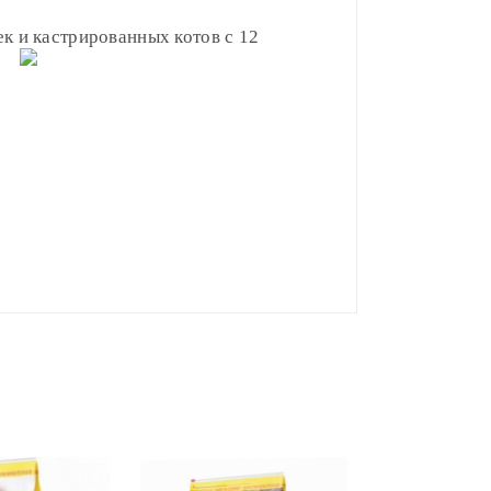
к и кастрированных котов с 12
Избыточный вес (грамм/
день)
40
ладе)
.
50
60
Josera Se