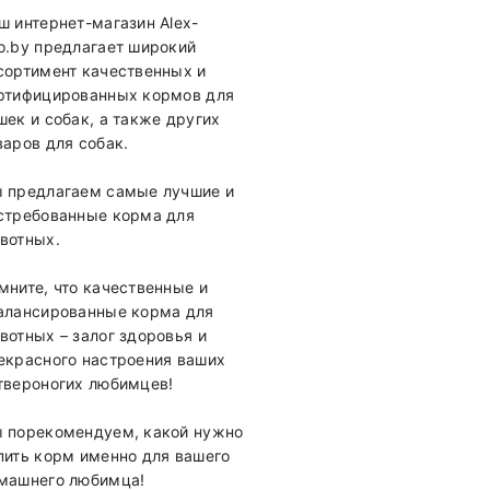
ш интернет-магазин Alex-
o.by предлагает широкий
сортимент качественных и
ртифицированных кормов для
шек и собак, а также других
варов для собак.
 предлагаем самые лучшие и
стребованные корма для
вотных.
мните, что качественные и
алансированные корма для
вотных – залог здоровья и
екрасного настроения ваших
твероногих любимцев!
 порекомендуем, какой нужно
пить корм именно для вашего
машнего любимца!