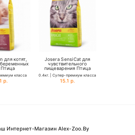
чувстви
65
пищеваре
2кг. | Cупер-
70
35.
75
80
мм корма.
n для котят,
Josera SensiСat для
 беременных
чувствительного
 Птица
пищеварения Птица
премиум класса
0.4кг. | Cупер-премиум класса
1 р.
15.1 р.
ш Интернет-Магазин Alex-Zoo.by