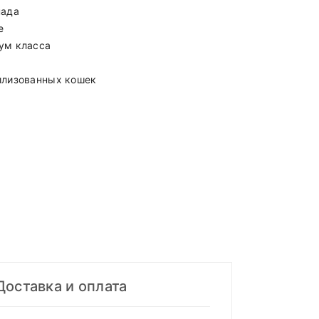
нада
е
ум класса
илизованных кошек
Доставка и оплата