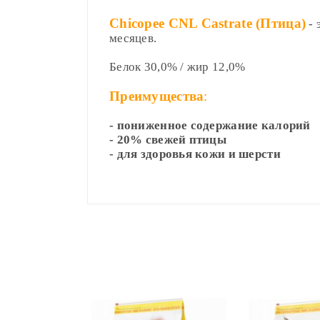
Chicopee CNL Castrate (Птица)
- 
месяцев.
Белок 30,0% / жир 12,0%
Преимущества
:
- пониженное содержание калорий
- 20% свежей птицы
- для здоровья кожи и шерсти
Сырой протеин
Compositions
Н
Доставка по Минску и району
Вес кошки (кг)
Сырой жир
Styles
ADMIN
- September 12, 2018
2 кг
Доставка осуществляется день в де
Сырая клетчатка
Properties
roadthemes
3 кг
Работаем
без выходных
.
Сырая зола
4 кг
Add A Review
eCat кошкам с
Доставка по Минску
от 50р бесплатн
Кальций