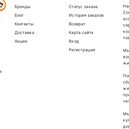
На
Бренды
Статус заказа
Zo
Блог
История заказов
ас
Контакты
Возврат
се
ко
Доставка
Карта сайта
то
Акции
Вход
Регистрация
Мы
во
жи
м
По
сб
жи
пр
че
Мы
ку
до