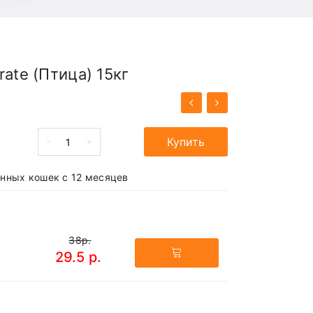
ate (Птица) 15кг
-
+
Купить
нных кошек с 12 месяцев
38р.
29.5 р.