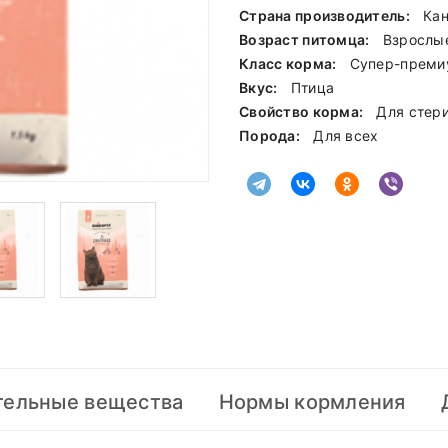
Страна производитель:
Ка
Возраст питомца:
Взрослы
Класс корма:
Cупер-преми
Вкус:
Птица
Свойство корма:
Для стер
Порода:
Для всех
тельные вещества
Нормы кормления