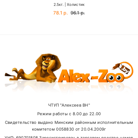
2.5кг. | Холистик
Email
30 кг
360 г
Преобразуемая энергия (14,75 МДж/кг).
78.1 р.
96.1 р.
35 кг
405 г
40 кг
445
SUBMIT
50 кг
530 г
55 кг
565 г
60 кг
605 г
Внимание стоимость доставки зависит от
суммы заказа.
ЧТУП "Алексеев ВН"
Самовывоз
Режим работы с 8.00 до 22.00
Свидетельство выдано Минским районным исполнительным
В другие города Беларуси
комитетом 0058830 от 20.04.2009г
УНП: 690701808 Зарегистрирован в торговом реестре номер