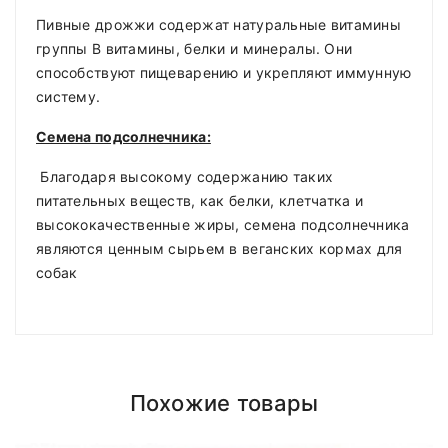
Пивные дрожжи содержат натуральные витамины
группы В витамины, белки и минералы. Они
способствуют пищеварению и укрепляют иммунную
систему.
Семена подсолнечника:
Благодаря высокому содержанию таких
питательных веществ, как белки, клетчатка и
высококачественные жиры, семена подсолнечника
являются ценным сырьем в веганских кормах для
собак
Пищевые добавки
Compositions
Polyester
Доставка по Минску и району
Styles
ADMIN
- September 12, 2018
Girly
Новый корм вводят
Похожие товары
Доставка осуществляется день в день
после
Properties
Short Dress
roadthemes
постепенно, в течение 3-5 дней.
18.00 (При наличии интересующего вас