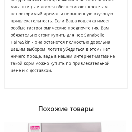
мяса птицы и лосося обеспечивают крокетам
неповторимый аромат и повышенную вкусовую
привлекательность. Если Ваша кошечка имеет
особые гастрономические предпочтения, Вам
обязательно стоит купить для нее Sanabelle
Hair&Skin - она останется полностью довольна
Вашим выбором!
Хотите убедиться в этом? Нет
ничего проще, ведь в нашем интернет-магазине
такой корм можно купить по привлекательной
цене и с доставкой.
Анализ компонентов:
Compositions
Polyester
Доставка по Минску и району
Styles
ADMIN
- September 12, 2018
Girly
Похожие товары
Доставка осуществляется день в день
после
Properties
Short Dress
roadthemes
18.00 (При наличии интересующего вас
Проследите, чтобы у животного всегда был
товара на складе)
.
доступ к чистой воде!
Add A Review