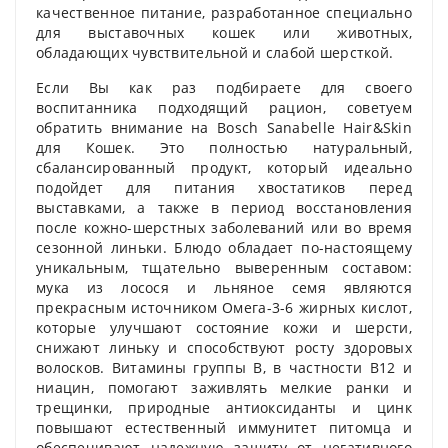
качественное питание, разработанное специально
для выставочных кошек или животных,
обладающих чувствительной и слабой шерсткой.
Если Вы как раз подбираете для своего
воспитанника подходящий рацион, советуем
обратить внимание на Bosch Sanabelle Hair&Skin
для Кошек. Это полностью натуральный,
сбалансированный продукт, который идеально
подойдет для питания хвостатиков перед
выставками, а также в период восстановления
после кожно-шерстных заболеваний или во время
сезонной линьки. Блюдо обладает по-настоящему
уникальным, тщательно выверенным составом:
мука из лосося и льняное семя являются
прекрасным источником Омега-3-6 жирных кислот,
которые улучшают состояние кожи и шерсти,
снижают линьку и способствуют росту здоровых
волосков. Витамины группы В, в частности В12 и
ниацин, помогают заживлять мелкие ранки и
трещинки, природные антиоксиданты и цинк
повышают естественный иммунитет питомца и
обеспечивают надежную защиту от негативного