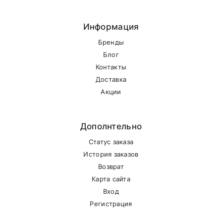
безводный)
Селен (в виде
Информация
0,2 мг
селенита натрия)
Бренды
Цинк (в виде оксида
Блог
70 мг
цинка)
Контакты
Доставка
Железо
120 мг
Акции
Энергетическая ценность
Дополнтельно
Статус заказа
История заказов
Возврат
Карта сайта
Вход
Регистрация