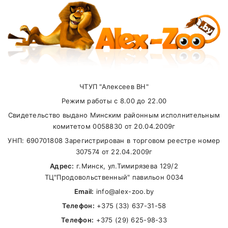
55,0 кг
530 г
Пантотеновая
20 мг
кислота
60,0 кг
565 г
Внимание стоимость доставки зависит от
Ниацин
40 мг
суммы заказа.
Фолиевая кислота
2 мг
Витамин С
70 мг
ЧТУП "Алексеев ВН"
Самовывоз
Режим работы с 8.00 до 22.00
Холинхлорид
2500 мг
Свидетельство выдано Минским районным исполнительным
В другие города Беларуси
Микроэлементы (на 1 кг корма)
комитетом 0058830 от 20.04.2009г
УНП: 690701808 Зарегистрирован в торговом реестре номер
Медь (в виде
307574 от 22.04.2009г
сульфата меди
10 мг
(II)пентагидрата)
Адрес:
г.Минск, ул.Тимирязева 129/2
ТЦ"Продовольственный" павильон 0034
Марганец
10 мг
Email:
info@alex-zoo.by
Йод (в виде йодата
Телефон:
+375 (33) 637-31-58
кальция,
2 мг
Телефон:
+375 (29) 625-98-33