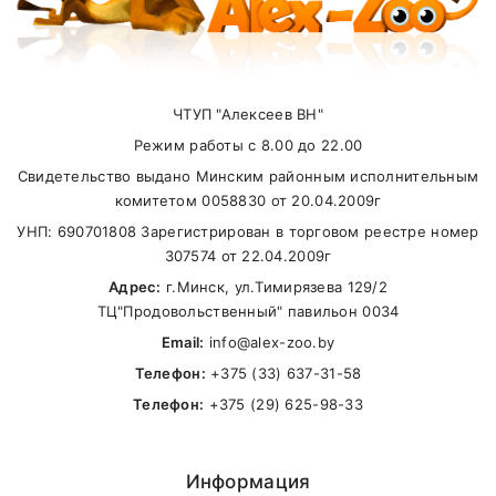
3 месяца
355
425
535
615
Внимание стоимость доставки зависит от
суммы заказа.
4 месяца
395
480
620
740
5-6
410
500
675
835
месяцев
ЧТУП "Алексеев ВН"
Самовывоз
Режим работы с 8.00 до 22.00
6-9
410
510
690
855
Свидетельство выдано Минским районным исполнительным
месяцев
В другие города Беларуси
комитетом 0058830 от 20.04.2009г
9-12
УНП: 690701808 Зарегистрирован в торговом реестре номер
400
505
685
850
месяцев
307574 от 22.04.2009г
Адрес:
г.Минск, ул.Тимирязева 129/2
ТЦ"Продовольственный" павильон 0034
Email:
info@alex-zoo.by
Телефон:
+375 (33) 637-31-58
Телефон:
+375 (29) 625-98-33
Информация