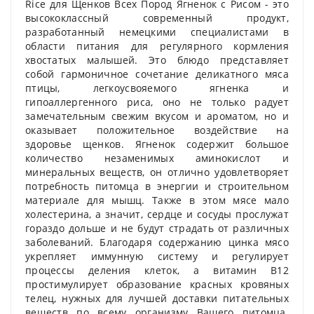
Rice для Щенков Всех Пород Ягненок с Рисом - это
высококлассный современный продукт,
разработанный немецкими специалистами в
области питания для регулярного кормления
хвостатых малышей. Это блюдо представляет
собой гармоничное сочетание деликатного мяса
птицы, легкоусвояемого ягненка и
гипоаллергенного риса, оно не только радует
замечательным свежим вкусом и ароматом, но и
оказывает положительное воздействие на
здоровье щенков. Ягненок содержит большое
количество незаменимых аминокислот и
минеральных веществ, он отлично удовлетворяет
потребность питомца в энергии и строительном
материале для мышц. Также в этом мясе мало
холестерина, а значит, сердце и сосуды прослужат
гораздо дольше и не будут страдать от различных
заболеваний. Благодаря содержанию цинка мясо
укрепляет иммунную систему и регулирует
процессы деления клеток, а витамин В12
простимулирует образование красных кровяных
телец, нужных для лучшей доставки питательных
веществ по всему организму Вашего питомца.