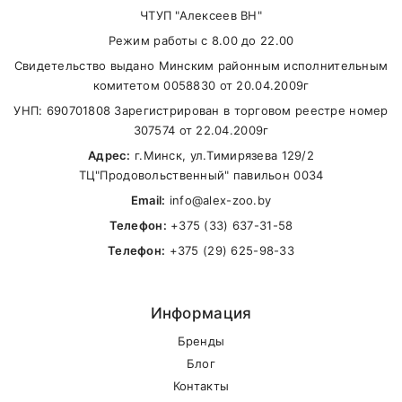
ЧТУП "Алексеев ВН"
Самовывоз
Конвертируемая энергия 362 ккал/100 г (15,18
Режим работы с 8.00 до 22.00
МДж/кг).
Свидетельство выдано Минским районным исполнительным
В другие города Беларуси
комитетом 0058830 от 20.04.2009г
УНП: 690701808 Зарегистрирован в торговом реестре номер
307574 от 22.04.2009г
Адрес:
г.Минск, ул.Тимирязева 129/2
ТЦ"Продовольственный" павильон 0034
Email:
info@alex-zoo.by
Телефон:
+375 (33) 637-31-58
Телефон:
+375 (29) 625-98-33
Информация
Бренды
Блог
Контакты