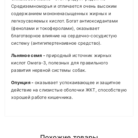
Средиземноморья и отличается очень высоким
содержанием мононенасыщенных жирных и
легкоусвояемых кислот. Богат антиоксидантами
(фенолами и токоферолами), оказывает
благотворное влияние на сердечно-сосудистую
систему (антигипертензивное средство).
Льняное семя -
природный источник жирных
кислот Омега-3, полезных для правильного
развития нервной системы собак.
Опунция -
оказывает успокаивающее и защитное
действие на слизистые оболочки ЖКТ, способствую
хорошей работе кишечника.
Дегидрированное мясо буйвола 29%, рис, птичий
Аналитические составляющие:
Compositions
Polyester
Вес
Доставка по Минску и району
Рекомендуемый
жир
взрослй
рацион
Styles
ADMIN
- September 12, 2018
Girly
собаки
Похожие товары
Доставка осуществляется день в день
после