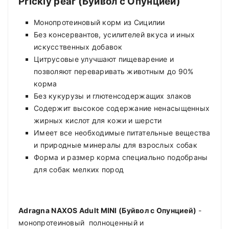
Prickly pear (Буйвол с Опунцией)
Монопротеиновый корм из Сицилии
Без консервантов, усилителей вкуса и иных
искусственных добавок
Цитрусовые улучшают пищеварение и
позволяют переваривать животным до 90%
корма
Без кукурузы и глютенсодержащих злаков
Содержит высокое содержание ненасыщенных
жирных кислот для кожи и шерсти
Имеет все необходимые питательные вещества
и природные минералы для взрослых собак
Форма и размер корма специально подобраны
для собак мелких пород
Adragna NAXOS
Adult
MINI
(
Буйвол с Опунцией
)
-
монопротеиновый полноценный и