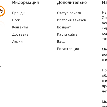
Информация
Дополнтельно
На
На
Бренды
Статус заказа
Zo
Блог
История заказов
ас
Контакты
Возврат
се
ко
Доставка
Карта сайта
то
Акции
Вход
Регистрация
Мы
во
жи
м
По
сб
жи
пр
че
Мы
ку