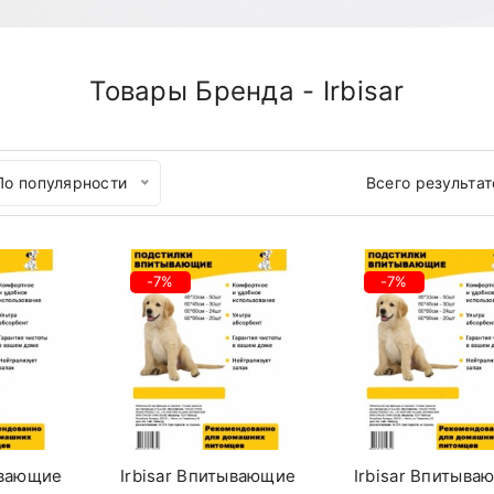
Товары Бренда - Irbisar
По популярности
Всего результат
-7%
-7%
ывающие
Irbisar Впитывающие
Irbisar Впитыва