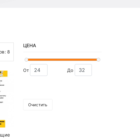
ЦЕНА
ов:
8
От
До
Очистить
ющие