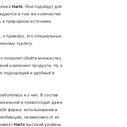
молока
Hartz
. Они подойдут для
уждаются в том же количестве
ь в природном источнике.
, к примеру, это специальные
енному туалету.
то позволит обойти множество
иной компонент продукта. Ну а
ее подходящий и удобный в
заботилась и о них. В состав
никальной и превосходит даже
ебя фирма: использование в
любимцам, независимо от их
ечивает
Hartz
высокий уровень