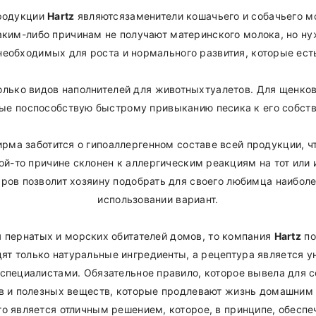
родукции
Hartz
являютсязаменители кошачьего и собачьего 
каким-либо причинам не получают материнского молока, но н
необходимых для роста и нормального развития, которые ест
лько видов наполнителей для животныхтуалетов. Для щенков
рые поспособствую быстрому привыканию песика к его собств
ирма заботится о гипоаллергенном составе всей продукции, ч
ой-то причине склонен к аллергическим реакциям на тот или 
ров позволит хозяину подобрать для своего любимца наибол
использовании вариант.
я пернатых и морских обитателей домов, то компания
Hartz
по
дят только натуральные ингредиенты, а рецептура является у
 специалистами. Обязательное правило, которое вывела для с
в и полезных веществ, которые продлевают жизнь домашним 
то является отличным решением, которое, в принципе, обесп