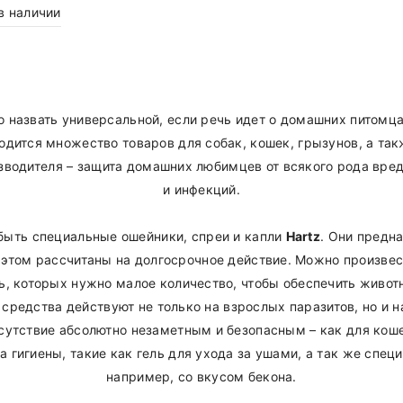
в наличии
назвать универсальной, если речь идет о домашних питомцах
одится множество товаров для собак, кошек, грызунов, а так
зводителя – защита домашних любимцев от всякого рода вред
и инфекций.
 быть специальные ошейники, спреи и капли
Hartz
. Они предн
и этом рассчитаны на долгосрочное действие. Можно произве
ь, которых нужно малое количество, чтобы обеспечить животн
 средства действуют не только на взрослых паразитов, но и н
сутствие абсолютно незаметным и безопасным – как для кошек
 гигиены, такие как гель для ухода за ушами, а так же спец
например, со вкусом бекона.