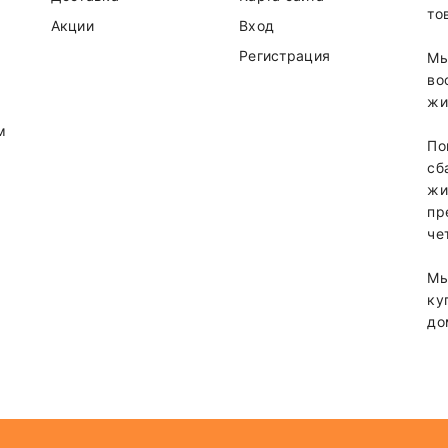
то
Акции
Вход
Регистрация
Мы
во
жи
м
По
сб
жи
пр
че
Мы
ку
до