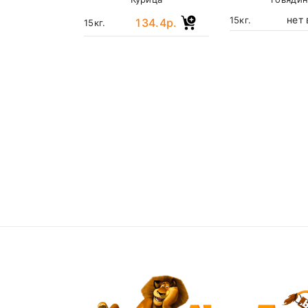
нет 
15кг.
134.4р.
15кг.