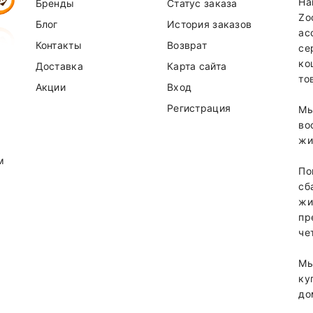
На
Бренды
Статус заказа
Zo
Блог
История заказов
ас
Контакты
Возврат
се
ко
Доставка
Карта сайта
то
Акции
Вход
Регистрация
Мы
во
жи
м
По
сб
жи
пр
че
Мы
ку
до