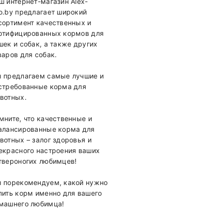
ш интернет-магазин Alex-
o.by предлагает широкий
сортимент качественных и
ртифицированных кормов для
шек и собак, а также других
варов для собак.
 предлагаем самые лучшие и
стребованные корма для
вотных.
мните, что качественные и
алансированные корма для
вотных – залог здоровья и
екрасного настроения ваших
твероногих любимцев!
 порекомендуем, какой нужно
пить корм именно для вашего
машнего любимца!