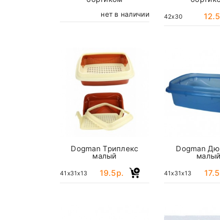
нет в наличии
12.5
42x30
Dogman Триплекс
Dogman Дю
малый
малы
19.5р.
17.5
41x31x13
41x31x13