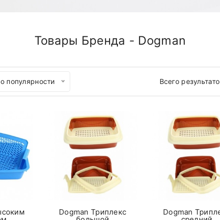
Товары Бренда - Dogman
о популярности
Всего результат
ысоким
Dogman Триплекс
Dogman Трипл
ом
большой
средний