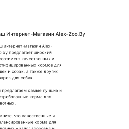
ш Интернет-Магазин Alex-Zoo.by
ш интернет-магазин Alex-
o.by предлагает широкий
сортимент качественных и
ртифицированных кормов для
шек и собак, а также других
варов для собак.
 предлагаем самые лучшие и
стребованные корма для
вотных.
мните, что качественные и
алансированные корма для
вотных – залог здоровья и