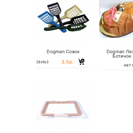
Dogman Совок
Dogman Ле
Ботинок
3.5р.
28x9x3
нет 