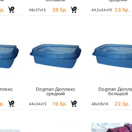
р.
26.5р.
23.5р.
48x37x15
44,5x34x16
плекс
Dogman Дюплекс
Dogman Дюпл
й
средний
большой
р.
19.5р.
22.5р.
44x34x15
48x38x16