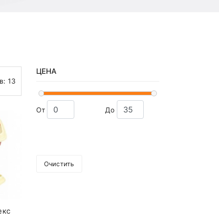
ЦЕНА
ов:
13
От
До
Очистить
екс