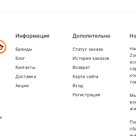
Информация
Дополнтельно
На
На
Бренды
Статус заказа
Zo
Блог
История заказов
ас
Контакты
Возврат
се
ко
Доставка
Карта сайта
то
Акции
Вход
Регистрация
Мы
во
жи
м
По
сб
жи