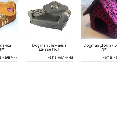
жанка
Dogman Лежанка
Dogman Домик Б
 №1
Диван No1
№1
в наличии
нет в наличии
нет в н