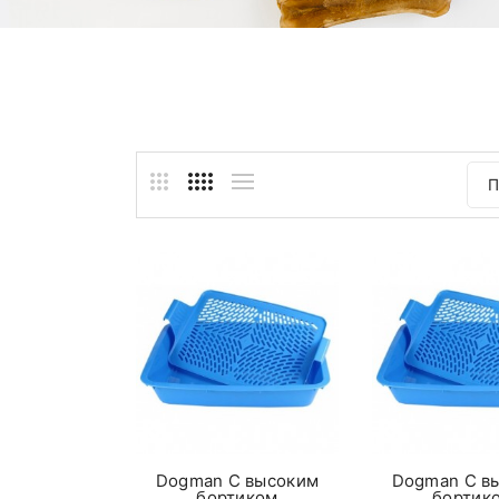
П
Dogman С высоким
Dogman С в
бортиком
бортик