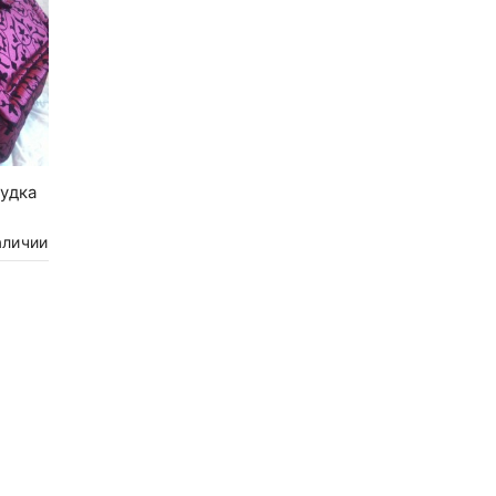
удка
аличии